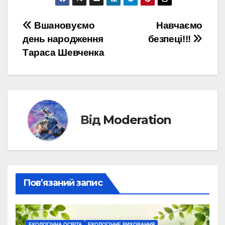
Навігація
Вшановуємо
Навчаємо
день народження
безпеці!!!
записів
Тараса Шевченка
Від
Moderation
Пов’язаний запис
ЕКОЛОГІЧНА ОСВІТА
ЕКОЛОГІЧНЕ ВИХОВАННЯ