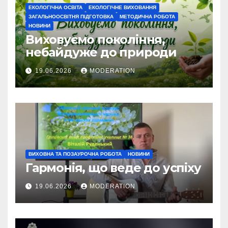
ЕКОЛОГІЧНА ОСВІТА
ЕКОЛОГІЧНЕ ВИХОВАННЯ
ЗАГАЛЬНООСВІТНЯ ПІДГОТОВКА
МЕТОДИЧНА РОБОТА
НОВИНИ
Виховуємо покоління,
небайдуже до природи
19.06.2026
MODERATION
ВИХОВНА ТА ПОЗАУРОЧНА РОБОТА
НОВИНИ
Гармонія, що веде до успіху
19.06.2026
MODERATION