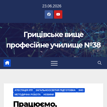
Перейти
23.06.2026
до
вмісту
Грицівське вище
професійне училище №38
АТЕСТАЦІЯ ІПП
ЗАГАЛЬНООСВІТНЯ ПІДГОТОВКА
ЗНО
МЕТОДИЧНА РОБОТА
НОВИНИ
Працюємо,