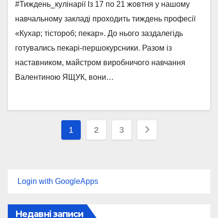
#Тиждень_кулінарії Із 17 по 21 жовтня у нашому
навчальному закладі проходить тиждень професії
«Кухар; тістороб; пекар». До нього заздалегідь
готувались пекарі-першокурсники. Разом із
наставником, майстром виробничого навчання
Валентиною ЯЩУК, вони…
Пагінація
1
2
3
записів
Login with GoogleApps
Недавні записи