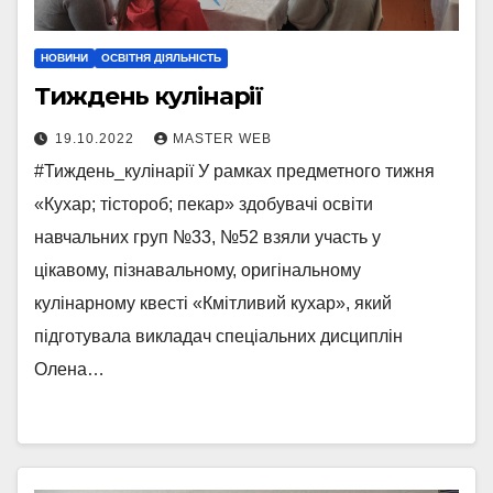
НОВИНИ
ОСВІТНЯ ДІЯЛЬНІСТЬ
Тиждень кулінарії
19.10.2022
MASTER WEB
#Тиждень_кулінарії У рамках предметного тижня
«Кухар; тістороб; пекар» здобувачі освіти
навчальних груп №33, №52 взяли участь у
цікавому, пізнавальному, оригінальному
кулінарному квесті «Кмітливий кухар», який
підготувала викладач спеціальних дисциплін
Олена…