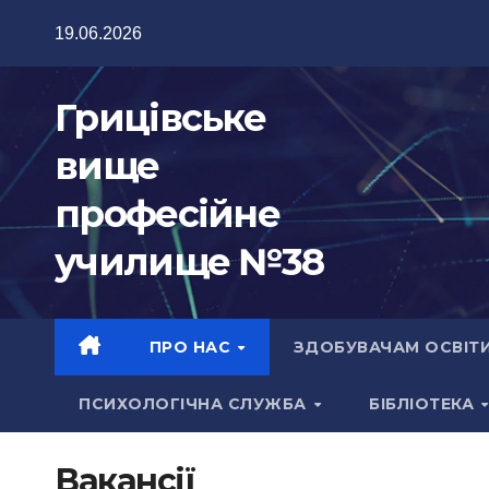
Перейти
19.06.2026
до
вмісту
Грицівське
вище
професійне
училище №38
ПРО НАС
ЗДОБУВАЧАМ ОСВІТ
ПСИХОЛОГІЧНА СЛУЖБА
БІБЛІОТЕКА
Вакансії