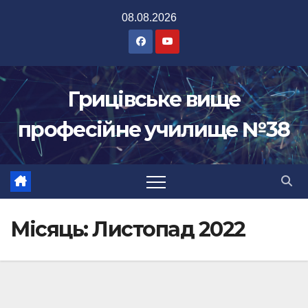
Перейти
08.08.2026
до
вмісту
Грицівське вище
професійне училище №38
Місяць:
Листопад 2022