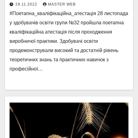
29.11.2022
MASTER WEB
#Поетапна_кваліфікаційна_атестація 28 листопада
у здобувачів освіти групи №32 пройшла поетапна
кваліфікаційна атестація після проходження
виробничої практики. Здобувачі освіти
продемонстрували високий та достатній рівень
теоретичних знань та практичних навичок з
професійної…