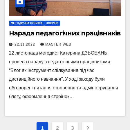
МЕТОДИЧНА РОБОТА
НОВИНИ
Нарада педагогічних працівників
22.11.2022
MASTER WEB
22 листопада методист Катерина ДЗЬОБАНЬ
провела нараду з педагогічними працівниками
“Блог як інструмент спілкування під час
дистанційного навчання”. У ході заходу були
обговорені питання створення та адміністрування
блогу, оформлення сторінок…
Пагінація
1
2
3