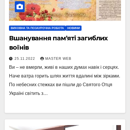
ВИХОВНА ТА ПОЗАУРОЧНА РОБОТА
НОВИНИ
Вшанування пам’яті загиблих
воїнів
25.11.2022
MASTER WEB
Ви – не вмерли, живі в наших думах навік і серцях.
Наче ватра горить шлях життя вдалині між зірками.
По небесних стежках ви пішли до Святого Отця
Україні світить з…