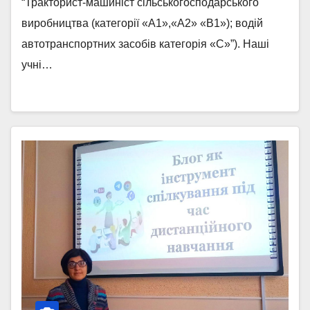
“Тракторист-машиніст сільськогосподарського
виробництва (категорії «А1»,«А2» «В1»); водій
автотранспортних засобів категорія «С»”). Наші
учні…