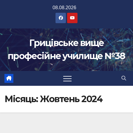
Перейти
08.08.2026
до
вмісту
Грицівське вище
професійне училище №38
Місяць:
Жовтень 2024