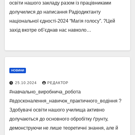
освіти нашого закладу разом із працівниками
долучилися до написання Радіодиктанту
національної єдності-2024 “Магія голосу”. ?Цей
захід вкотре об’єднав нас навколо…
НОВИНИ
25.10.2024
РЕДАКТОР
#навчально_виробнича_робота
#вдосконалення_навичок_практичного_водіння ?
Здобувачі освіти нашого училища активно
долучаються до основного обробітку ґрунту,
демонструючи не лише теоретичні знання, але й