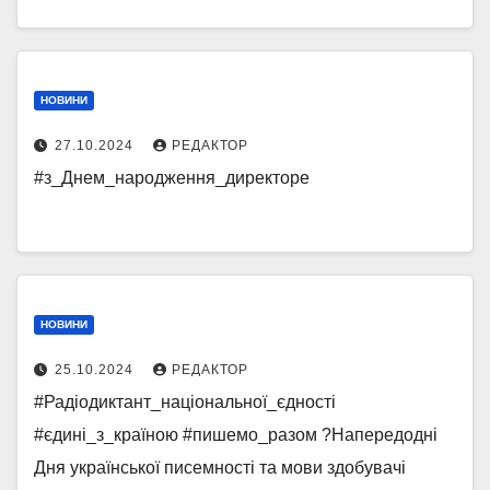
НОВИНИ
27.10.2024
РЕДАКТОР
#з_Днем_народження_директоре
НОВИНИ
25.10.2024
РЕДАКТОР
#Радіодиктант_національної_єдності
#єдині_з_країною #пишемо_разом ?Напередодні
Дня української писемності та мови здобувачі