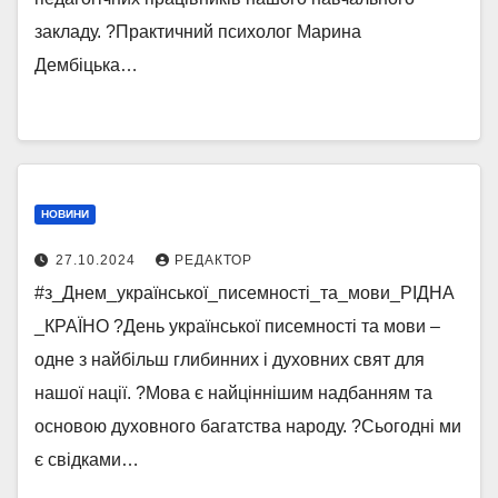
закладу. ?Практичний психолог Марина
Дембіцька…
НОВИНИ
27.10.2024
РЕДАКТОР
#з_Днем_української_писемності_та_мови_РІДНА
_КРАЇНО ?День української писемності та мови –
одне з найбільш глибинних і духовних свят для
нашої нації. ?Мова є найціннішим надбанням та
основою духовного багатства народу. ?Сьогодні ми
є свідками…