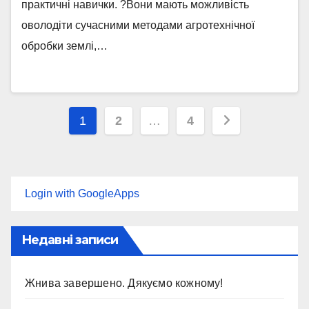
практичні навички. ?Вони мають можливість
оволодіти сучасними методами агротехнічної
обробки землі,…
Пагінація
1
2
…
4
записів
Login with GoogleApps
Недавні записи
Жнива завершено. Дякуємо кожному!