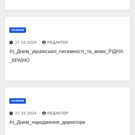
НОВИНИ
27.10.2024
РЕДАКТОР
#з_Днем_української_писемності_та_мови_РІДНА
_КРАЇНО
НОВИНИ
27.10.2024
РЕДАКТОР
#з_Днем_народження_директоре