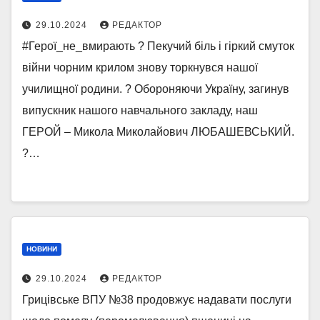
29.10.2024
РЕДАКТОР
#Герої_не_вмирають ? Пекучий біль і гіркий смуток
війни чорним крилом знову торкнувся нашої
училищної родини. ? Обороняючи Україну, загинув
випускник нашого навчального закладу, наш
ГЕРОЙ – Микола Миколайович ЛЮБАШЕВСЬКИЙ.
?…
НОВИНИ
29.10.2024
РЕДАКТОР
Грицівське ВПУ №38 продовжує надавати послуги