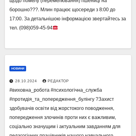
щодо помелу (перемелювання) пшениці на
борошно???. Млин працює щосереди з 8:00 до
17:00. За детальнішою інформацією звертайтесь за
тел. (098)059-45-94
НОВИНИ
28.10.2024
РЕДАКТОР
#виховна_робота #психологічна_служба
#протидія_та_попередження_булінгу ?Захист
здобувачів освіти від жорстокого поводження,
попередження злочинів проти них є важливим,
соціально значущим і актуальним завданням для
педагогічних працівників нашого навчального