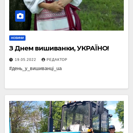
НОВИНИ
З Днем вишиванки, УКРАЇНО!
19.05.2022
РЕДАКТОР
#день_у_вишиванці_ua