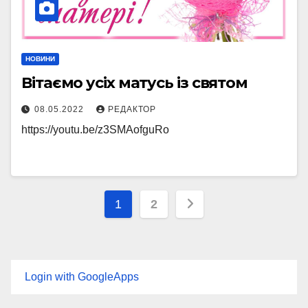
НОВИНИ
Вітаємо усіх матусь із святом
08.05.2022
РЕДАКТОР
https://youtu.be/z3SMAofguRo
Пагінація
1
2
записів
Login with GoogleApps