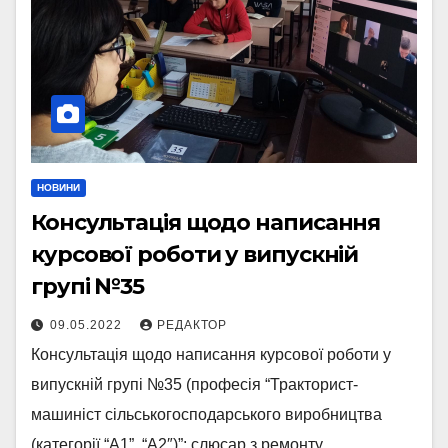
НОВИНИ
Консультація щодо написання
курсової роботи у випускній
групі №35
09.05.2022
РЕДАКТОР
Консультація щодо написання курсової роботи у
випускній групі №35 (професія “Тракторист-
машиніст сільськогосподарського виробництва
(категорії “А1”, “А2″)”; слюсар з ремонту