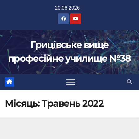
Перейти
20.06.2026
до
вмісту
Грицівське вище
професійне училище №38
Місяць:
Травень 2022