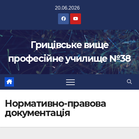
Перейти
20.06.2026
до
вмісту
Грицівське вище
професійне училище №38
Нормативно-правова
документація