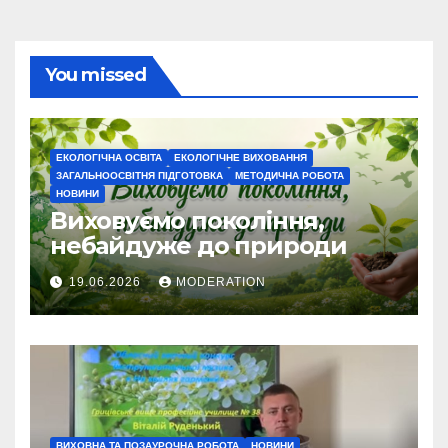
You missed
ЕКОЛОГІЧНА ОСВІТА
ЕКОЛОГІЧНЕ ВИХОВАННЯ
ЗАГАЛЬНООСВІТНЯ ПІДГОТОВКА
МЕТОДИЧНА РОБОТА
НОВИНИ
Виховуємо покоління,
небайдуже до природи
19.06.2026
MODERATION
ВИХОВНА ТА ПОЗАУРОЧНА РОБОТА
НОВИНИ