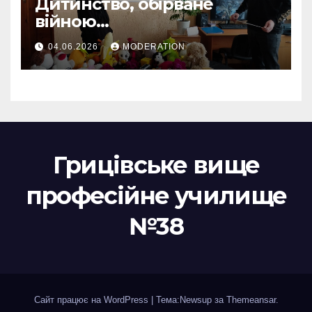
Дитинство, обірване
війною…
04.06.2026
MODERATION
Грицівське вище
професійне училище
№38
Сайт працює на WordPress
|
Тема:Newsup за
Themeansar
.