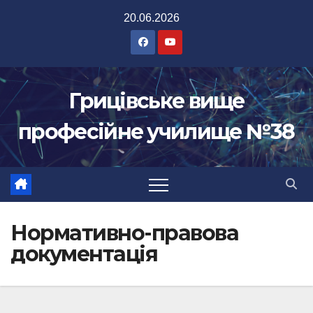
Перейти
20.06.2026
до
вмісту
Грицівське вище
професійне училище №38
Нормативно-правова
документація