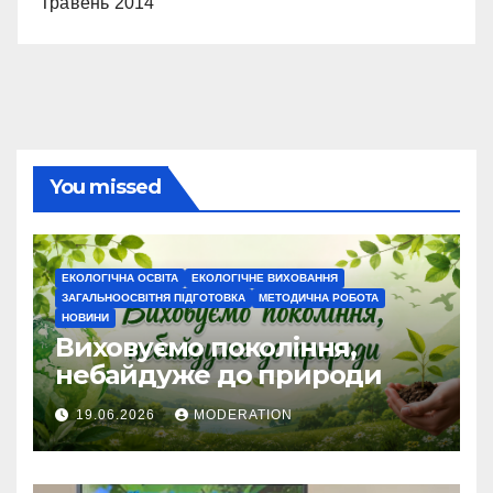
Травень 2014
You missed
ЕКОЛОГІЧНА ОСВІТА
ЕКОЛОГІЧНЕ ВИХОВАННЯ
ЗАГАЛЬНООСВІТНЯ ПІДГОТОВКА
МЕТОДИЧНА РОБОТА
НОВИНИ
Виховуємо покоління,
небайдуже до природи
19.06.2026
MODERATION