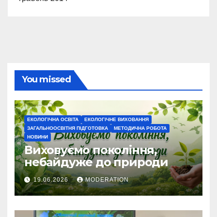
You missed
ЕКОЛОГІЧНА ОСВІТА
ЕКОЛОГІЧНЕ ВИХОВАННЯ
ЗАГАЛЬНООСВІТНЯ ПІДГОТОВКА
МЕТОДИЧНА РОБОТА
НОВИНИ
Виховуємо покоління,
небайдуже до природи
19.06.2026
MODERATION