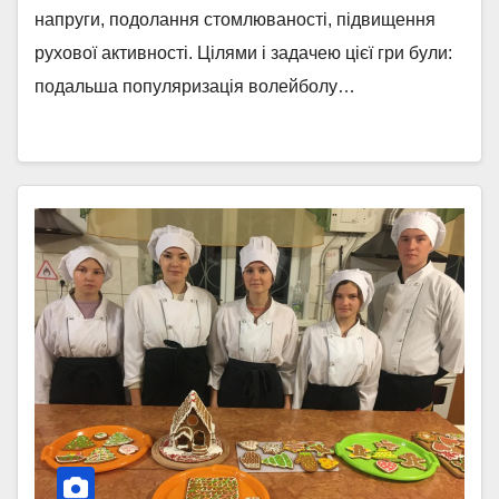
напруги, подолання стомлюваності, підвищення
рухової активності. Цілями і задачею цієї гри були:
подальша популяризація волейболу…