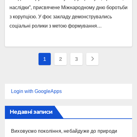
наслідки”, присвячене Міжнародному дню боротьби
з корупцією. У фоє закладу демонструвались
соціальні ролики з метою формування…
Пагінація
1
2
3
записів
Login with GoogleApps
Недавні записи
Виховуємо покоління, небайдуже до природи