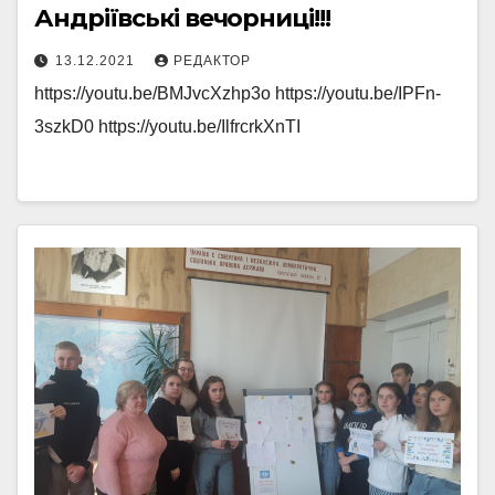
Андріївські вечорниці!!!
13.12.2021
РЕДАКТОР
https://youtu.be/BMJvcXzhp3o https://youtu.be/IPFn-
3szkD0 https://youtu.be/IlfrcrkXnTI