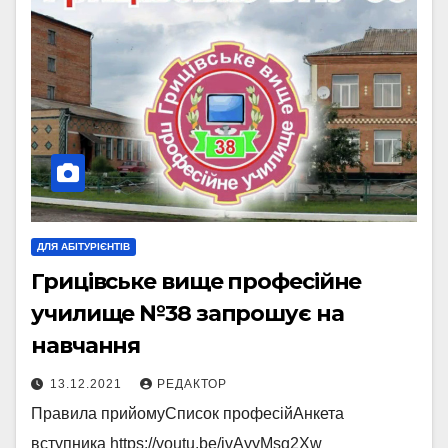
ДЛЯ АБІТУРІЄНТІВ
Грицівське вище професійне
училище №38 запрошує на
навчання
13.12.2021
РЕДАКТОР
Правила прийомуСписок професійАнкета
вступника https://youtu.be/ivAyyMsg2Xw