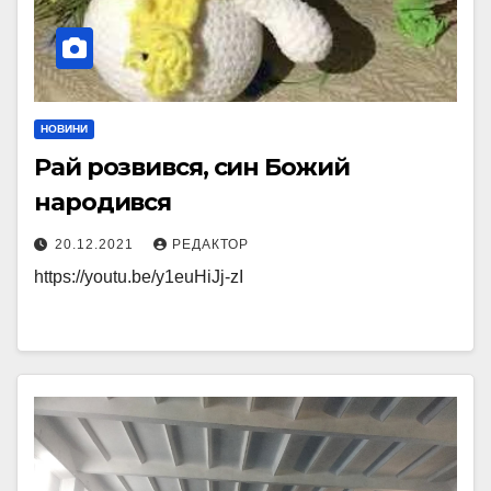
НОВИНИ
Рай розвився, син Божий
народився
20.12.2021
РЕДАКТОР
https://youtu.be/y1euHiJj-zI