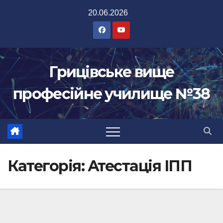
Перейти
20.06.2026
до
вмісту
Грицівське вище
професійне училище №38
Категорія:
Атестація ІПП