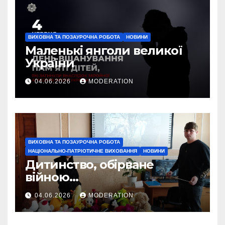
ВИХОВНА ТА ПОЗАУРОЧНА РОБОТА
НОВИНИ
Маленькі янголи великої
України
04.06.2026
MODERATION
ВИХОВНА ТА ПОЗАУРОЧНА РОБОТА
НАЦІОНАЛЬНО-ПАТРІОТИЧНЕ ВИХОВАННЯ
НОВИНИ
Дитинство, обірване
війною…
04.06.2026
MODERATION