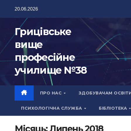
Перейти
20.06.2026
до
вмісту
Грицівське
вище
професійне
училище №38
ПРО НАС
ЗДОБУВАЧАМ ОСВІТ
ПСИХОЛОГІЧНА СЛУЖБА
БІБЛІОТЕКА
Місяць:
Липень 2018