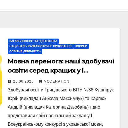
ЗАГАЛЬНООСВІТНЯ ПІДГОТОВКА
НАЦІОНАЛЬНО-ПАТРІОТИЧНЕ ВИХОВАННЯ
НОВИНИ
ОСВІТНЯ ДІЯЛЬНІСТЬ
Мовна перемога: наші здобувачі
освіти серед кращих у І
Всеукраїнському конкурсі з
25.06.2025
MODERATION
української мови!!!
Здобувачі освіти Грицівського ВПУ №38 Кушнірук
Юрій (викладач Анжела Максимчук) та Карпюк
Андрій (викладач Катерина Дзьобань) гідно
представили свій навчальний заклад у І
Всеукраїнському конкурсі з української мови,