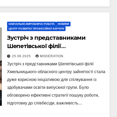
НАВЧАЛЬНО-ВИРОБНИЧА РОБОТА
НОВИНИ
ЦЕНТР РОЗВИТКУ ПРОФЕСІЙНОЇ КАР'ЄРИ
Зустріч з представниками
Шепетівської філії
Хмельницького обласного
25.06.2025
MODERATION
центру зайнятості
Зустріч з представниками Шепетівської філії
Хмельницького обласного центру зайнятості стала
дуже корисною ініціативою для спілкування із
здобувачами освіти випускної групи. Було
обговорено ефективні стратегії пошуку роботи,
підготовку до співбесіди, важливість…