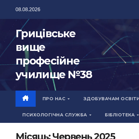
Перейти
08.08.2026
до
вмісту
Грицівське
вище
професійне
училище №38
ПРО НАС
ЗДОБУВАЧАМ ОСВІТ
ПСИХОЛОГІЧНА СЛУЖБА
БІБЛІОТЕКА
Місяць:
Червень 2025