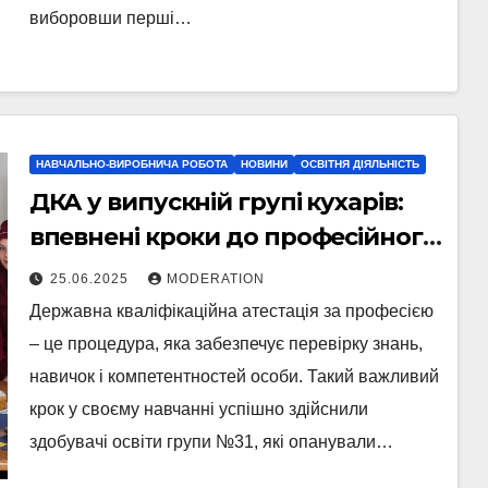
виборовши перші…
НАВЧАЛЬНО-ВИРОБНИЧА РОБОТА
НОВИНИ
ОСВІТНЯ ДІЯЛЬНІСТЬ
ДКА у випускній групі кухарів:
впевнені кроки до професійного
майбутнього
25.06.2025
MODERATION
Державна кваліфікаційна атестація за професією
– це процедура, яка забезпечує перевірку знань,
навичок і компетентностей особи. Такий важливий
крок у своєму навчанні успішно здійснили
здобувачі освіти групи №31, які опанували…