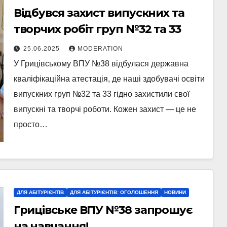
Відбувся захист випускних та
творчих робіт груп №32 та 33
25.06.2025
MODERATION
У Грицівському ВПУ №38 відбулася державна
кваліфікаційна атестація, де наші здобувачі освіти
випускних груп №32 та 33 гідно захистили свої
випускні та творчі роботи. Кожен захист — це не
просто…
ДЛЯ АБІТУРІЄНТІВ
ДЛЯ АБІТУРІЄНТІВ: ОГОЛОШЕННЯ
НОВИНИ
Грицівське ВПУ №38 запрошує
на навчання!