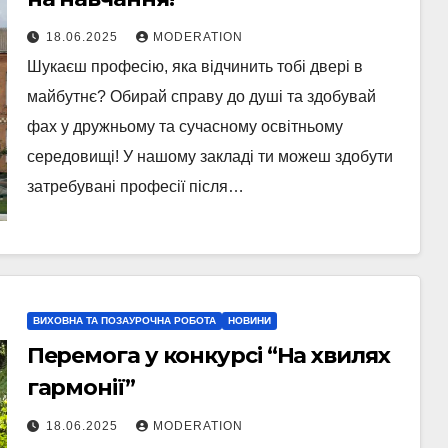
18.06.2025
MODERATION
Шукаєш професію, яка відчинить тобі двері в
майбутнє? Обирай справу до душі та здобувай
фах у дружньому та сучасному освітньому
середовищі! У нашому закладі ти можеш здобути
затребувані професії після…
ВИХОВНА ТА ПОЗАУРОЧНА РОБОТА
НОВИНИ
Перемога у конкурсі “На хвилях
гармонії”
18.06.2025
MODERATION