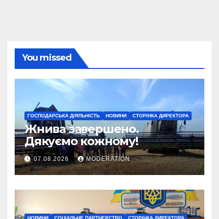
You missed
ГОСПОДАРСЬКА ДІЯЛЬНІСТЬ
НОВИНИ
СТОРІНКА ДИРЕКТОРА
Жнива завершено.
Дякуємо кожному!
07.08.2026
MODERATION
НОВИНИ
СОЦІАЛЬНЕ ПАРТНЕРСТВО
СТОРІНКА ДИРЕКТОРА