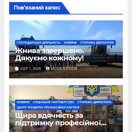
Пов’язаний запис
ГОСПОДАРСЬКА ДІЯЛЬНІСТЬ
НОВИНИ
СТОРІНКА ДИРЕКТОРА
Жнива завершено.
Дякуємо кожному!
СЕР 7, 2026
MODERATION
НОВИНИ
СОЦІАЛЬНЕ ПАРТНЕРСТВО
СТОРІНКА ДИРЕКТОРА
ЦЕНТР РОЗВИТКУ ПРОФЕСІЙНОЇ КАР'ЄРИ
Щира вдячність за
підтримку професійної
освіти