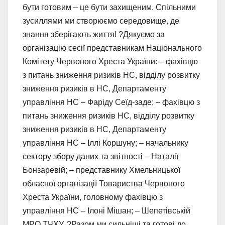
бути готовим – це бути захищеним. Спільними
зусиллями ми створюємо середовище, де
знання зберігають життя! ?Дякуємо за
організацію сесії представникам Національного
Комітету Червоного Хреста України: – фахівцю
з питань зниження ризиків НС, відділу розвитку
зниження ризиків в НС, Департаменту
управління НС – Фаріду Сеїд-заде; – фахівцю з
питань зниження ризиків НС, відділу розвитку
зниження ризиків в НС, Департаменту
управління НС – Іллі Коршуну; – начальнику
сектору збору даних та звітності – Наталії
Бонзаревій; – представнику Хмельницької
обласної організації Товариства Червоного
Хреста України, головному фахівцю з
управління НС – Ілоні Мішан; – Шепетівській
МРО ТЧХУ. ?Разом ми сильніші та готові до