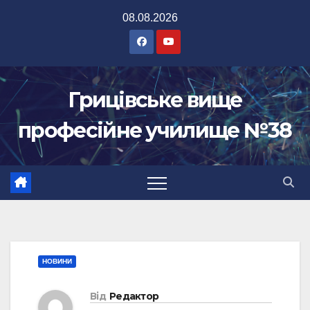
Перейти
08.08.2026
до
вмісту
Грицівське вище
професійне училище №38
НОВИНИ
Від
Редактор