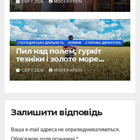
СЕР 7, 2026
MODERATION
ГОСПОДАРСЬКА ДІЯЛЬНІСТЬ
НОВИНИ
СТОРІНКА ДИРЕКТОРА
Пил над полем, гуркіт
техніки і золоте море
колосся — так виглядає
СЕР 7, 2026
MODERATION
справжнє українське літо
Залишити відповідь
Ваша e-mail адреса не оприлюднюватиметься.
Обов’язкові поля позначені
*