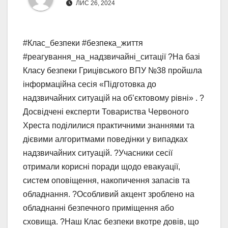
ЛИС 26, 2024
#Клас_безпеки #безпека_життя
#реагування_на_надзвичайні_ситації ?На базі
Класу безпеки Грицівського ВПУ №38 пройшла
інформаційна сесія «Підготовка до
надзвичайних ситуацій на об’єктовому рівні» . ?
Досвідчені експерти Товариства Червоного
Хреста поділилися практичними знаннями та
дієвими алгоритмами поведінки у випадках
надзвичайних ситуацій. ?Учасники сесії
отримали корисні поради щодо евакуації,
систем оповіщення, накопичення запасів та
обладнання. ?Особливий акцент зроблено на
обладнанні безпечного приміщення або
сховища. ?Наш Клас безпеки вкотре довів, що