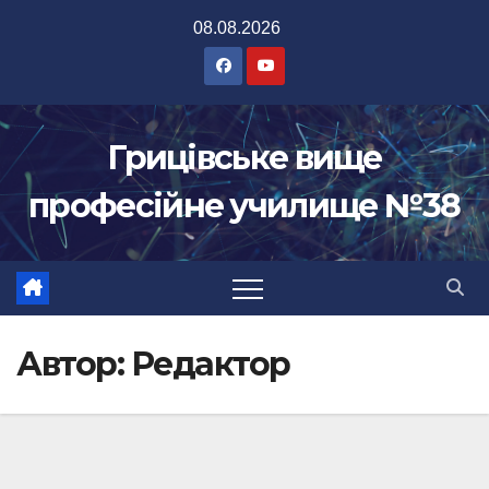
Перейти
08.08.2026
до
вмісту
Грицівське вище
професійне училище №38
Автор:
Редактор