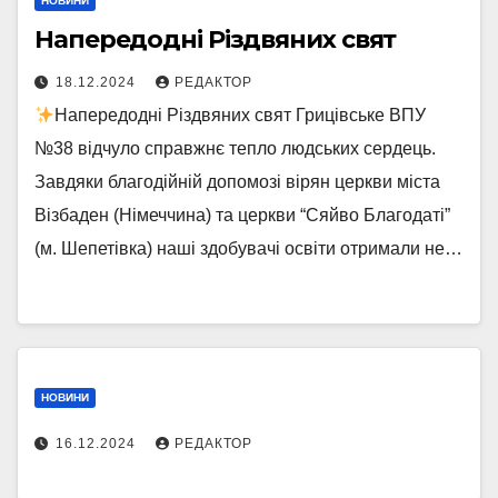
НОВИНИ
Напередодні Різдвяних свят
18.12.2024
РЕДАКТОР
Напередодні Різдвяних свят Грицівське ВПУ
№38 відчуло справжнє тепло людських сердець.
Завдяки благодійній допомозі вірян церкви міста
Візбаден (Німеччина) та церкви “Сяйво Благодаті”
(м. Шепетівка) наші здобувачі освіти отримали не…
НОВИНИ
16.12.2024
РЕДАКТОР