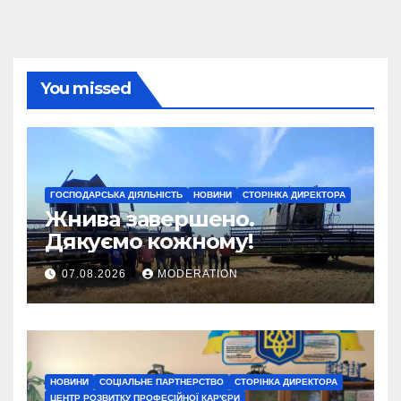
You missed
ГОСПОДАРСЬКА ДІЯЛЬНІСТЬ
НОВИНИ
СТОРІНКА ДИРЕКТОРА
Жнива завершено.
Дякуємо кожному!
07.08.2026
MODERATION
НОВИНИ
СОЦІАЛЬНЕ ПАРТНЕРСТВО
СТОРІНКА ДИРЕКТОРА
ЦЕНТР РОЗВИТКУ ПРОФЕСІЙНОЇ КАР'ЄРИ