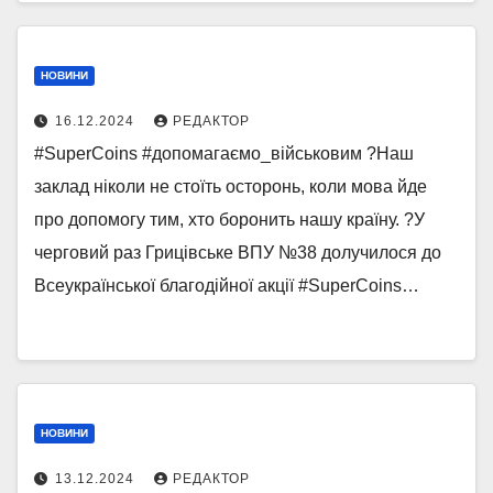
НОВИНИ
16.12.2024
РЕДАКТОР
#SuperCoins #допомагаємо_військовим ?Наш
заклад ніколи не стоїть осторонь, коли мова йде
про допомогу тим, хто боронить нашу країну. ?У
черговий раз Грицівське ВПУ №38 долучилося до
Всеукраїнської благодійної акції #SuperCoins…
НОВИНИ
13.12.2024
РЕДАКТОР