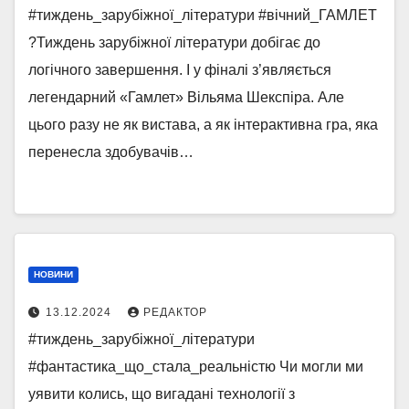
#тиждень_зарубіжної_літератури #вічний_ГАМЛЕТ
?Тиждень зарубіжної літератури добігає до
логічного завершення. І у фіналі з’являється
легендарний «Гамлет» Вільяма Шекспіра. Але
цього разу не як вистава, а як інтерактивна гра, яка
перенесла здобувачів…
НОВИНИ
13.12.2024
РЕДАКТОР
#тиждень_зарубіжної_літератури
#фантастика_що_стала_реальністю Чи могли ми
уявити колись, що вигадані технології з