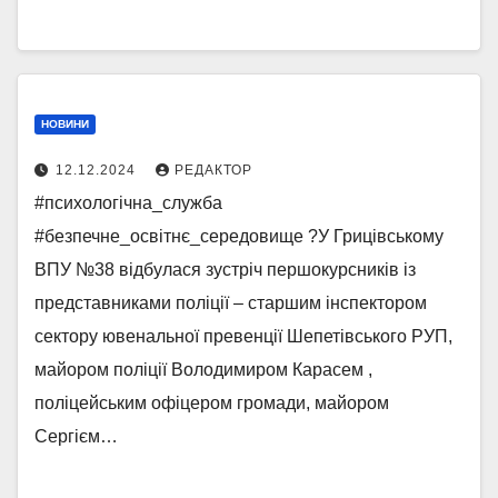
НОВИНИ
12.12.2024
РЕДАКТОР
#психологічна_служба
#безпечне_освітнє_середовище ?У Грицівському
ВПУ №38 відбулася зустріч першокурсників із
представниками поліції – старшим інспектором
сектору ювенальної превенції Шепетівського РУП,
майором поліції Володимиром Карасем ,
поліцейським офіцером громади, майором
Сергієм…