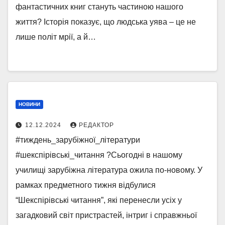
фантастичних книг стануть частиною нашого
життя? Історія показує, що людська уява – це не
лише політ мрії, а й…
НОВИНИ
12.12.2024
РЕДАКТОР
#тиждень_зарубіжної_літератури
#шекспірівські_читання ?Сьогодні в нашому
училищі зарубіжна література ожила по-новому. У
рамках предметного тижня відбулися
“Шекспірівські читання”, які перенесли усіх у
загадковий світ пристрастей, інтриг і справжньої