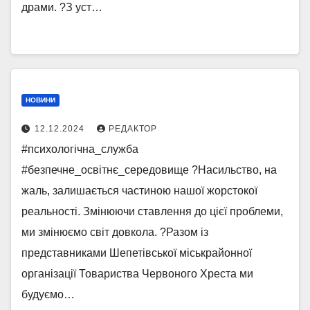
драми. ?З уст…
НОВИНИ
12.12.2024
РЕДАКТОР
#психологічна_служба
#безпечне_освітнє_середовище ?Насильство, на
жаль, залишається частиною нашої жорстокої
реальності. Змінюючи ставлення до цієї проблеми,
ми змінюємо світ довкола. ?Разом із
представниками Шепетівської міськрайонної
організації Товариства Червоного Хреста ми
будуємо…