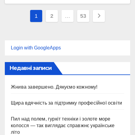
Пагінація
1
2
…
53
записів
Login with GoogleApps
Недавні записи
Жнива завершено. Дякуємо кожному!
Щира вдячність за підтримку професійної освіти
Пил над полем, гуркіт техніки і золоте море
колосся — так виглядає справжнє українське
літо