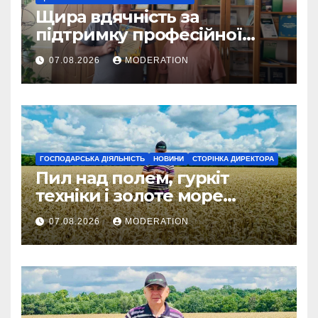
Щира вдячність за
підтримку професійної
освіти
07.08.2026
MODERATION
ГОСПОДАРСЬКА ДІЯЛЬНІСТЬ
НОВИНИ
СТОРІНКА ДИРЕКТОРА
Пил над полем, гуркіт
техніки і золоте море
колосся — так виглядає
07.08.2026
MODERATION
справжнє українське літо