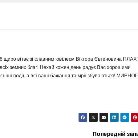
щиро вітає зі славним ювілеєм Віктора Євгеновича ПЛАХТ
і всіх земних благ! Нехай кожен день радує Вас хорошими
ніші події, а всі ваші бажання та мрії збуваються! МИРНО
Попередній зап