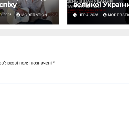
спіху
великої Україн
9, 2026
MODERATION
ЧЕР 4, 2026
MODERATI
в’язкові поля позначені
*