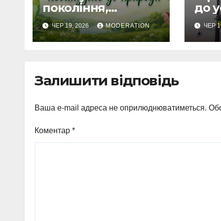
покоління,
до у
небайдуже до
ЧЕР 19, 2026
MODERATION
ЧЕР 1
природи
Залишити відповідь
Ваша e-mail адреса не оприлюднюватиметься.
Обо
Коментар
*