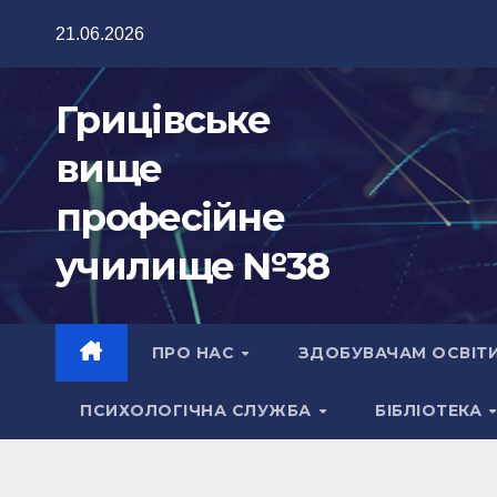
Перейти
21.06.2026
до
вмісту
Грицівське
вище
професійне
училище №38
ПРО НАС
ЗДОБУВАЧАМ ОСВІТ
ПСИХОЛОГІЧНА СЛУЖБА
БІБЛІОТЕКА