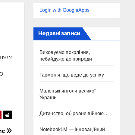
Login with GoogleApps
Недавні записи
Виховуємо покоління,
ІЯ! ?
небайдуже до природи
ГО
Гармонія, що веде до успіху
Маленькі янголи великої
України
Дитинство, обірване війною…
NotebookLM — інноваційний
ис