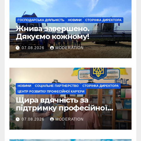
ГОСПОДАРСЬКА ДІЯЛЬНІСТЬ
НОВИНИ
СТОРІНКА ДИРЕКТОРА
Жнива завершено.
Дякуємо кожному!
07.08.2026
MODERATION
НОВИНИ
СОЦІАЛЬНЕ ПАРТНЕРСТВО
СТОРІНКА ДИРЕКТОРА
ЦЕНТР РОЗВИТКУ ПРОФЕСІЙНОЇ КАР'ЄРИ
Щира вдячність за
підтримку професійної
освіти
07.08.2026
MODERATION