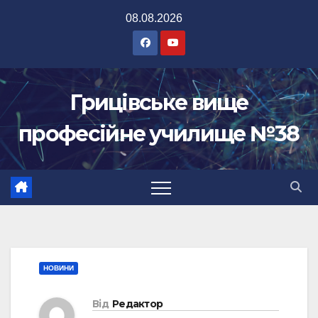
Перейти
08.08.2026
до
вмісту
Грицівське вище
професійне училище №38
НОВИНИ
Від
Редактор