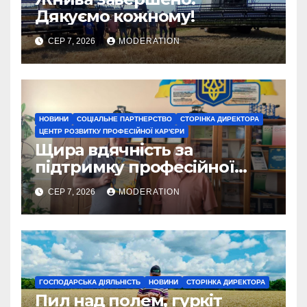
Дякуємо кожному!
СЕР 7, 2026
MODERATION
НОВИНИ
СОЦІАЛЬНЕ ПАРТНЕРСТВО
СТОРІНКА ДИРЕКТОРА
ЦЕНТР РОЗВИТКУ ПРОФЕСІЙНОЇ КАР'ЄРИ
Щира вдячність за
підтримку професійної
освіти
СЕР 7, 2026
MODERATION
ГОСПОДАРСЬКА ДІЯЛЬНІСТЬ
НОВИНИ
СТОРІНКА ДИРЕКТОРА
Пил над полем, гуркіт