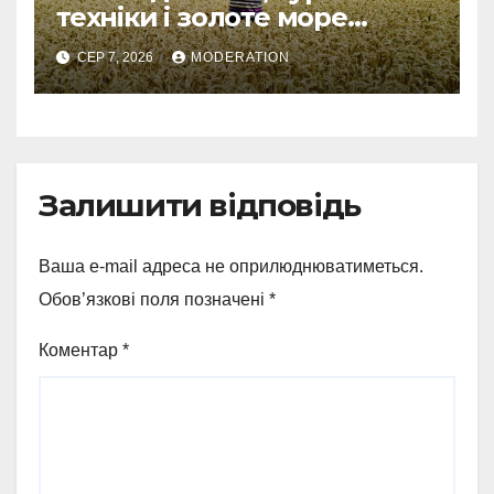
техніки і золоте море
колосся — так виглядає
СЕР 7, 2026
MODERATION
справжнє українське літо
Залишити відповідь
Ваша e-mail адреса не оприлюднюватиметься.
Обов’язкові поля позначені
*
Коментар
*