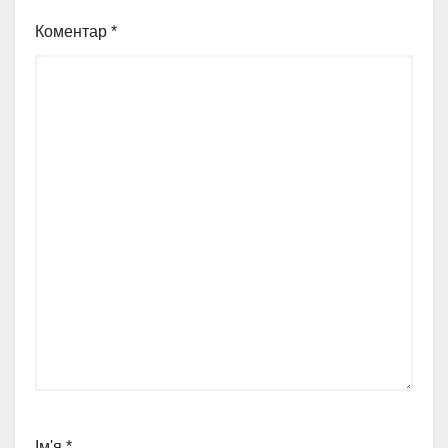
Коментар
*
Ім'я
*