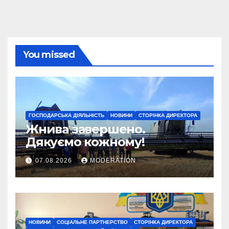
You missed
ГОСПОДАРСЬКА ДІЯЛЬНІСТЬ
НОВИНИ
СТОРІНКА ДИРЕКТОРА
Жнива завершено.
Дякуємо кожному!
07.08.2026
MODERATION
НОВИНИ
СОЦІАЛЬНЕ ПАРТНЕРСТВО
СТОРІНКА ДИРЕКТОРА