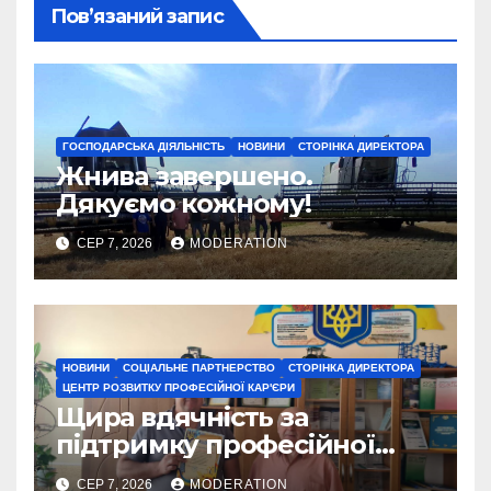
Пов’язаний запис
ГОСПОДАРСЬКА ДІЯЛЬНІСТЬ
НОВИНИ
СТОРІНКА ДИРЕКТОРА
Жнива завершено.
Дякуємо кожному!
СЕР 7, 2026
MODERATION
НОВИНИ
СОЦІАЛЬНЕ ПАРТНЕРСТВО
СТОРІНКА ДИРЕКТОРА
ЦЕНТР РОЗВИТКУ ПРОФЕСІЙНОЇ КАР'ЄРИ
Щира вдячність за
підтримку професійної
освіти
СЕР 7, 2026
MODERATION