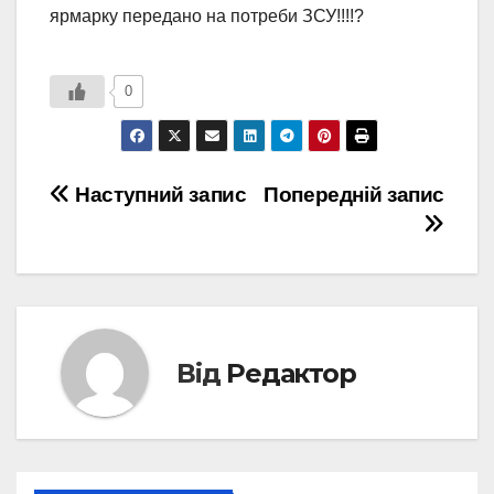
ярмарку передано на потреби ЗСУ!!!!?
0
Навігація
Наступний запис
Попередній запис
записів
Від
Редактор