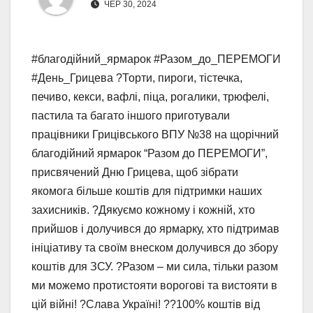
ЧЕР 30, 2024
#благодійний_ярмарок #Разом_до_ПЕРЕМОГИ
#День_Грицева ?Торти, пироги, тістечка,
печиво, кекси, вафлі, піца, рогалики, трюфелі,
пастила та багато іншого приготували
працівники Грицівського ВПУ №38 на щорічний
благодійний ярмарок “Разом до ПЕРЕМОГИ”,
присвячений Дню Грицева, щоб зібрати
якомога більше коштів для підтримки наших
захисників. ?Дякуємо кожному і кожній, хто
прийшов і долучився до ярмарку, хто підтримав
ініціативу та своїм внеском долучився до збору
коштів для ЗСУ. ?Разом – ми сила, тільки разом
ми можемо протистояти ворогові та вистояти в
цій війні! ?Слава Україні! ??100% коштів від