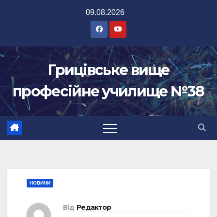
Перейти
09.08.2026
до
вмісту
Грицівське вище
професійне училище №38
НОВИНИ
Від
Редактор