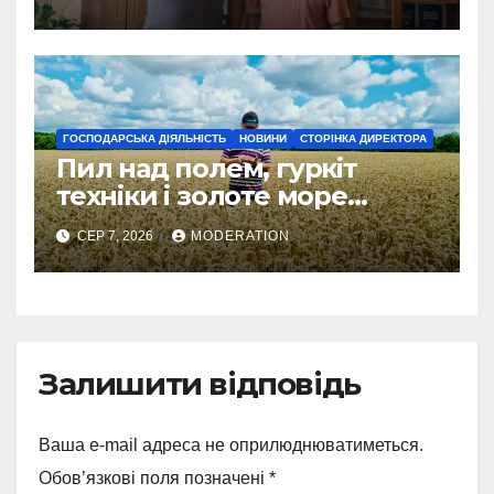
ГОСПОДАРСЬКА ДІЯЛЬНІСТЬ
НОВИНИ
СТОРІНКА ДИРЕКТОРА
Пил над полем, гуркіт
техніки і золоте море
колосся — так виглядає
СЕР 7, 2026
MODERATION
справжнє українське літо
Залишити відповідь
Ваша e-mail адреса не оприлюднюватиметься.
Обов’язкові поля позначені
*