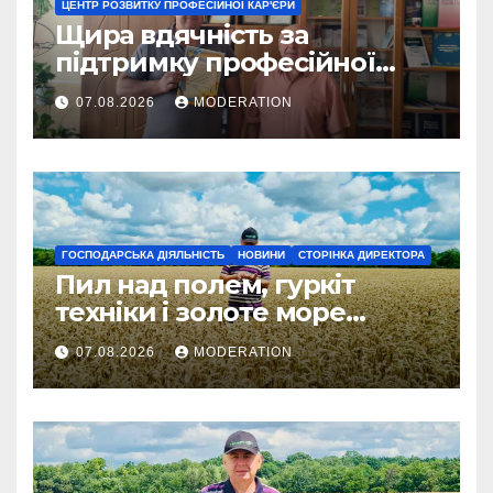
ЦЕНТР РОЗВИТКУ ПРОФЕСІЙНОЇ КАР'ЄРИ
Щира вдячність за
підтримку професійної
освіти
07.08.2026
MODERATION
ГОСПОДАРСЬКА ДІЯЛЬНІСТЬ
НОВИНИ
СТОРІНКА ДИРЕКТОРА
Пил над полем, гуркіт
техніки і золоте море
колосся — так виглядає
07.08.2026
MODERATION
справжнє українське літо