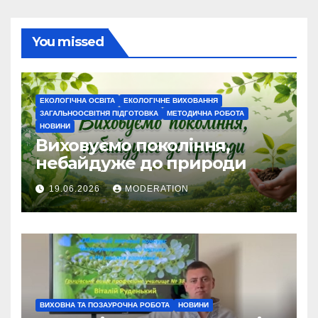
You missed
ЕКОЛОГІЧНА ОСВІТА
ЕКОЛОГІЧНЕ ВИХОВАННЯ
ЗАГАЛЬНООСВІТНЯ ПІДГОТОВКА
МЕТОДИЧНА РОБОТА
НОВИНИ
Виховуємо покоління,
небайдуже до природи
19.06.2026
MODERATION
ВИХОВНА ТА ПОЗАУРОЧНА РОБОТА
НОВИНИ