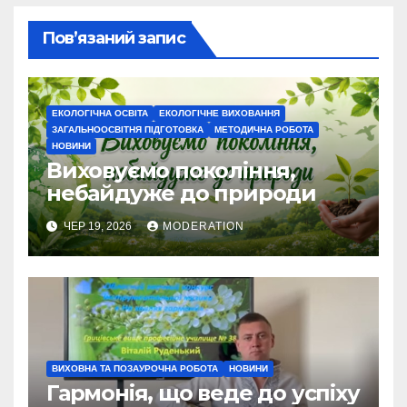
Пов’язаний запис
ЕКОЛОГІЧНА ОСВІТА
ЕКОЛОГІЧНЕ ВИХОВАННЯ
ЗАГАЛЬНООСВІТНЯ ПІДГОТОВКА
МЕТОДИЧНА РОБОТА
НОВИНИ
Виховуємо покоління,
небайдуже до природи
ЧЕР 19, 2026
MODERATION
ВИХОВНА ТА ПОЗАУРОЧНА РОБОТА
НОВИНИ
Гармонія, що веде до успіху