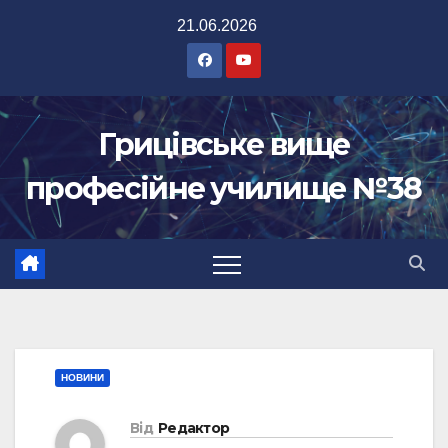
Перейти
21.06.2026
до
вмісту
Грицівське вище
професійне училище №38
НОВИНИ
Від
Редактор