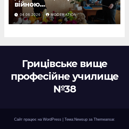
війною…
04.06.2026
MODERATION
Грицівське вище
професійне училище
№38
Сайт працює на WordPress
|
Тема:Newsup за
Themeansar
.