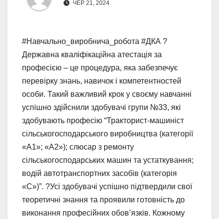
ЧЕР 21, 2024
#Навчально_виробнича_робота #ДКА ?
Державна кваліфікаційна атестація за
професією – це процедура, яка забезпечує
перевірку знань, навичок і компетентностей
особи. Такий важливий крок у своєму навчанні
успішно здійснили здобувачі групи №33, які
здобувають професію “Тракторист-машиніст
сільськогосподарського виробництва (категорії
«А1»; «А2»); слюсар з ремонту
сільськогосподарських машин та устаткування;
водій автотранспортних засобів (категорія
«С»)”. ?Усі здобувачі успішно підтвердили свої
теоретичні знання та проявили готовність до
виконання професійних обов’язків. Кожному