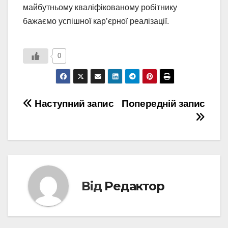
майбутньому кваліфікованому робітнику
бажаємо успішної кар’єрної реалізації.
0
Навігація
Наступний запис
Попередній запис
записів
Від
Редактор