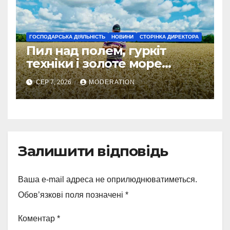
ГОСПОДАРСЬКА ДІЯЛЬНІСТЬ
НОВИНИ
СТОРІНКА ДИРЕКТОРА
Пил над полем, гуркіт
техніки і золоте море
колосся — так виглядає
СЕР 7, 2026
MODERATION
справжнє українське літо
Залишити відповідь
Ваша e-mail адреса не оприлюднюватиметься.
Обов’язкові поля позначені
*
Коментар
*