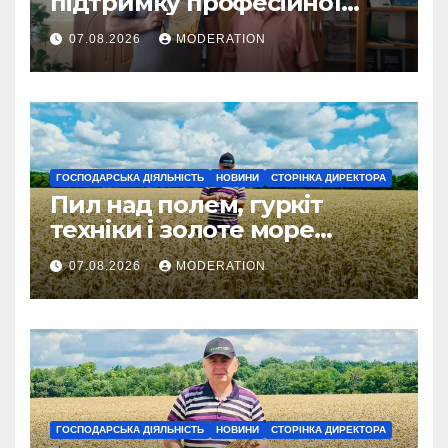
підтримку професійної
освіти
07.08.2026
MODERATION
ГОСПОДАРСЬКА ДІЯЛЬНІСТЬ
НОВИНИ
СТОРІНКА ДИРЕКТОРА
Пил над полем, гуркіт
техніки і золоте море
колосся — так виглядає
07.08.2026
MODERATION
справжнє українське літо
ГОСПОДАРСЬКА ДІЯЛЬНІСТЬ
НОВИНИ
СТОРІНКА ДИРЕКТОРА