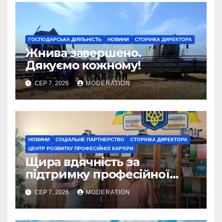
ГОСПОДАРСЬКА ДІЯЛЬНІСТЬ
НОВИНИ
СТОРІНКА ДИРЕКТОРА
Жнива завершено.
Дякуємо кожному!
СЕР 7, 2026
MODERATION
НОВИНИ
СОЦІАЛЬНЕ ПАРТНЕРСТВО
СТОРІНКА ДИРЕКТОРА
ЦЕНТР РОЗВИТКУ ПРОФЕСІЙНОЇ КАР'ЄРИ
Щира вдячність за
підтримку професійної
освіти
СЕР 7, 2026
MODERATION