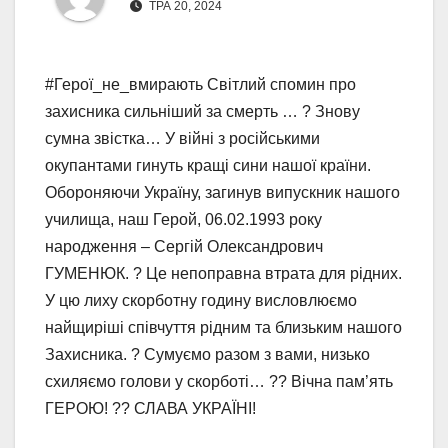
ТРА 20, 2024
#Герої_не_вмирають Світлий спомин про
захисника сильніший за смерть … ? Знову
сумна звістка… У війні з російськими
окупантами гинуть кращі сини нашої країни.
Обороняючи Україну, загинув випускник нашого
училища, наш Герой, 06.02.1993 року
народження – Сергій Олександрович
ГУМЕНЮК. ? Це непоправна втрата для рідних.
У цю лиху скорботну годину висловлюємо
найщиріші співчуття рідним та близьким нашого
Захисника. ? Сумуємо разом з вами, низько
схиляємо голови у скорботі… ?? Вічна пам’ять
ГЕРОЮ! ?? СЛАВА УКРАЇНІ!