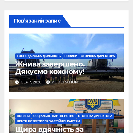
Пов’язаний запис
ГОСПОДАРСЬКА ДІЯЛЬНІСТЬ
НОВИНИ
СТОРІНКА ДИРЕКТОРА
Жнива завершено.
Дякуємо кожному!
СЕР 7, 2026
MODERATION
НОВИНИ
СОЦІАЛЬНЕ ПАРТНЕРСТВО
СТОРІНКА ДИРЕКТОРА
ЦЕНТР РОЗВИТКУ ПРОФЕСІЙНОЇ КАР'ЄРИ
Щира вдячність за