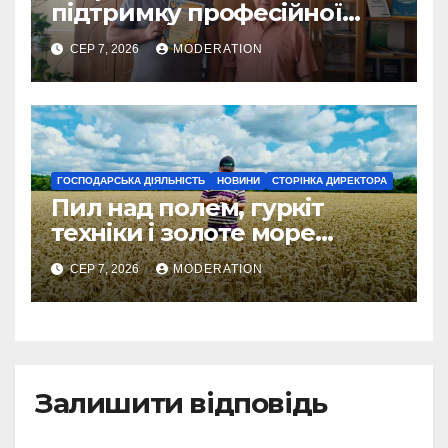
підтримку професійної
освіти
СЕР 7, 2026
MODERATION
ГОСПОДАРСЬКА ДІЯЛЬНІСТЬ
НОВИНИ
СТОРІНКА ДИРЕКТОРА
Пил над полем, гуркіт
техніки і золоте море
колосся — так виглядає
СЕР 7, 2026
MODERATION
справжнє українське літо
Залишити відповідь