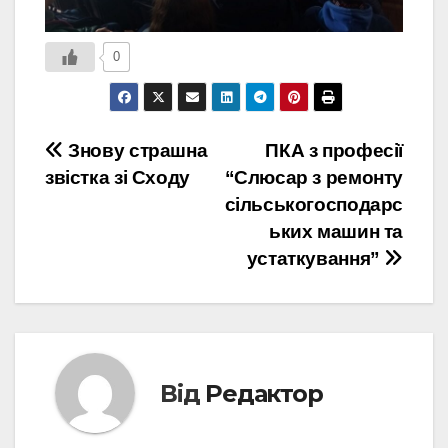
0
Навігація
Знову страшна
ПКА з професії
звістка зі Сходу
“Слюсар з ремонту
записів
сільськогосподарс
ьких машин та
устаткування”
Від
Редактор