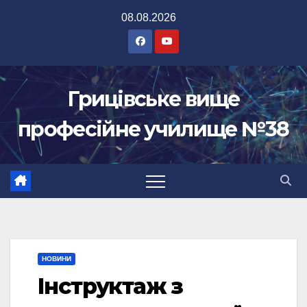
Перейти
08.08.2026
до
вмісту
Грицівське вище
професійне училище №38
НОВИНИ
Інструктаж з