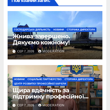
Пов’язаний запис
ГОСПОДАРСЬКА ДІЯЛЬНІСТЬ
НОВИНИ
СТОРІНКА ДИРЕКТОРА
Жнива завершено.
Дякуємо кожному!
СЕР 7, 2026
MODERATION
НОВИНИ
СОЦІАЛЬНЕ ПАРТНЕРСТВО
СТОРІНКА ДИРЕКТОРА
ЦЕНТР РОЗВИТКУ ПРОФЕСІЙНОЇ КАР'ЄРИ
Щира вдячність за
підтримку професійної
освіти
СЕР 7, 2026
MODERATION