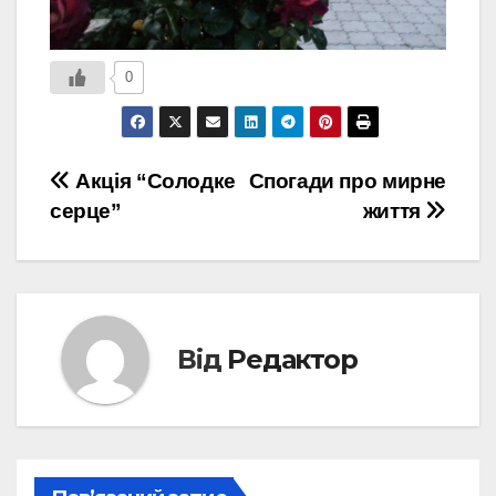
0
Навігація
Акція “Солодке
Спогади про мирне
серце”
життя
записів
Від
Редактор