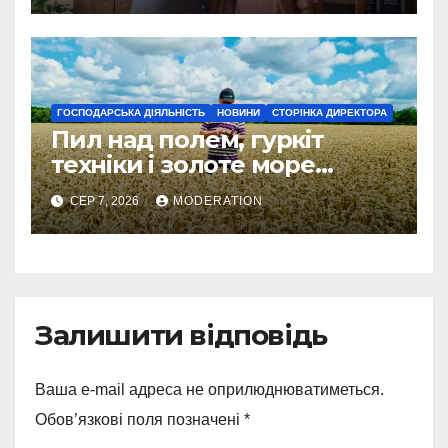
ГОСПОДАРСЬКА ДІЯЛЬНІСТЬ
НОВИНИ
СТОРІНКА ДИРЕКТОРА
Пил над полем, гуркіт
техніки і золоте море
колосся — так виглядає
СЕР 7, 2026
MODERATION
справжнє українське літо
Залишити відповідь
Ваша e-mail адреса не оприлюднюватиметься.
Обов’язкові поля позначені
*