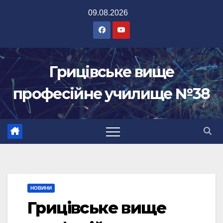
Перейти
09.08.2026
до
вмісту
Грицівське вище
професійне училище №38
НОВИНИ
Грицівське вище