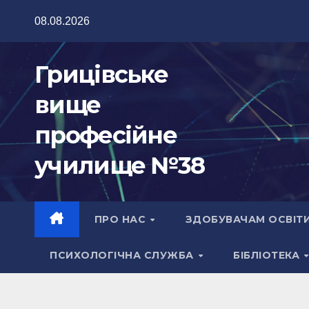
Перейти
08.08.2026
до
вмісту
Грицівське
вище
професійне
училище №38
ПРО НАС
ЗДОБУВАЧАМ ОСВІТ
ПСИХОЛОГІЧНА СЛУЖБА
БІБЛІОТЕКА