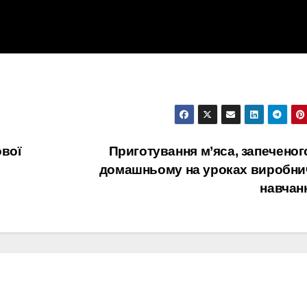
вої
Приготування м’яса, запеченог
домашньому на уроках виробни
навчан