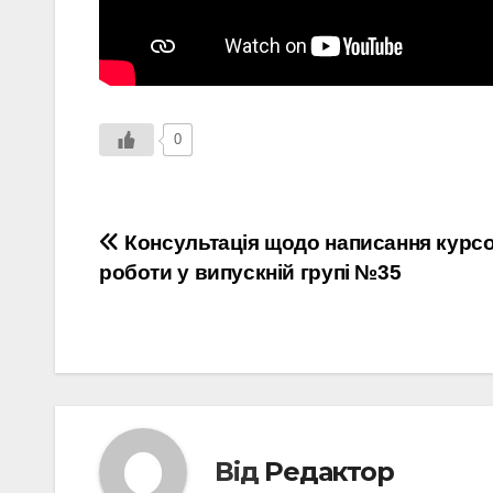
0
Навігація
Консультація щодо написання курсо
роботи у випускній групі №35
записів
Від
Редактор