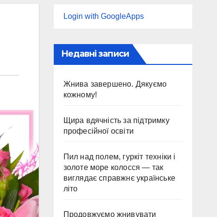
Login with GoogleApps
Недавні записи
Жнива завершено. Дякуємо
кожному!
Щира вдячність за підтримку
професійної освіти
Пил над полем, гуркіт техніки і
золоте море колосся — так
виглядає справжнє українське
літо
Продовжуємо жнивувати