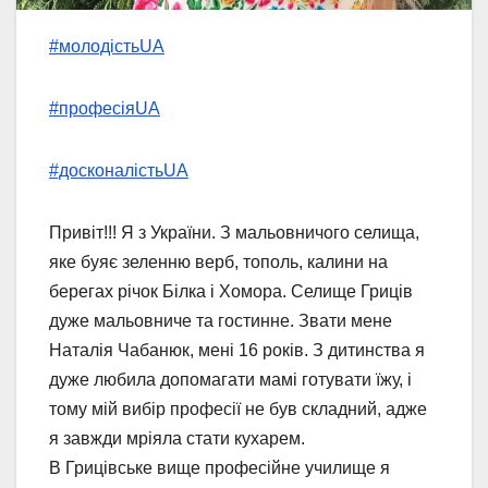
#молодістьUA
#професіяUA
#досконалістьUA
Привіт!!! Я з України. З мальовничого селища,
яке буяє зеленню верб, тополь, калини на
берегах річок Білка і Хомора. Селище Гриців
дуже мальовниче та гостинне. Звати мене
Наталія Чабанюк, мені 16 років. З дитинства я
дуже любила допомагати мамі готувати їжу, і
тому мій вибір професії не був складний, адже
я завжди мріяла стати кухарем.
В Грицівське вище професійне училище я