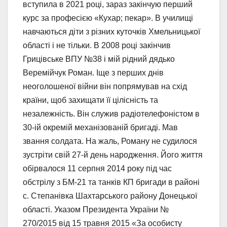
вступила в 2021 році, зараз закінчую перший
курс за професією «Кухар; пекар». В училищі
навчаються діти з різних куточків Хмельницької
області і не тільки. В 2008 році закінчив
Грицівське ВПУ №38 і мій рідний дядько
Веремійчук Роман. Іще з перших днів
неоголошеної війни він попрямував на схід
країни, щоб захищати її цілісність та
незалежність. Він служив радіотелефоністом в
30-ій окремій механізованій бригаді. Мав
звання солдата. На жаль, Роману не судилося
зустріти свій 27-й день народження. Його життя
обірвалося 11 серпня 2014 року під час
обстрілу з БМ-21 та танків КП бригади в районі
с. Степанівка Шахтарського району Донецької
області. Указом Президента України №
270/2015 від 15 травня 2015 «За особисту