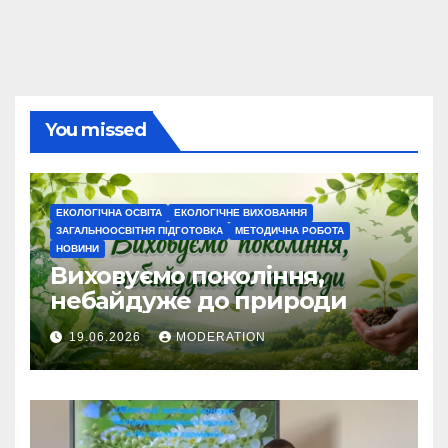
You missed
ЕКОЛОГІЧНА ОСВІТА
ЕКОЛОГІЧНЕ ВИХОВАННЯ
ЗАГАЛЬНООСВІТНЯ ПІДГОТОВКА
МЕТОДИЧНА РОБОТА
НОВИНИ
Виховуємо покоління,
небайдуже до природи
19.06.2026
MODERATION