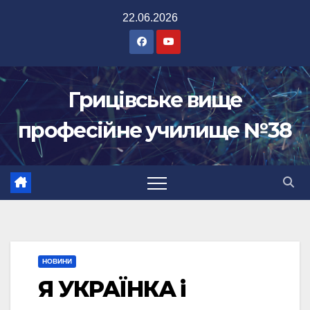
Перейти
22.06.2026
до
вмісту
Грицівське вище
професійне училище №38
НОВИНИ
Я УКРАЇНКА і