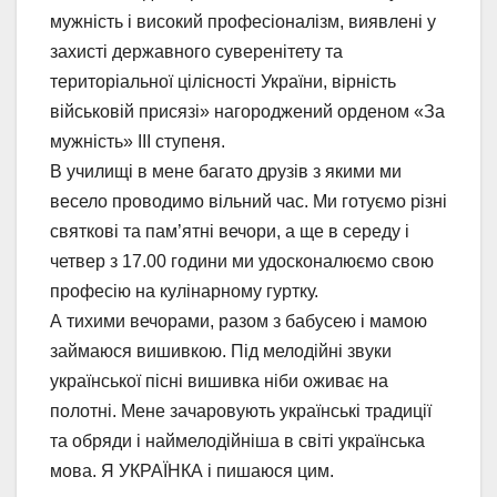
мужність і високий професіоналізм, виявлені у
захисті державного суверенітету та
територіальної цілісності України, вірність
військовій присязі» нагороджений орденом «За
мужність» ІІІ ступеня.
В училищі в мене багато друзів з якими ми
весело проводимо вільний час. Ми готуємо різні
святкові та пам’ятні вечори, а ще в середу і
четвер з 17.00 години ми удосконалюємо свою
професію на кулінарному гуртку.
А тихими вечорами, разом з бабусею і мамою
займаюся вишивкою. Під мелодійні звуки
української пісні вишивка ніби оживає на
полотні. Мене зачаровують українські традиції
та обряди і наймелодійніша в світі українська
мова. Я УКРАЇНКА і пишаюся цим.