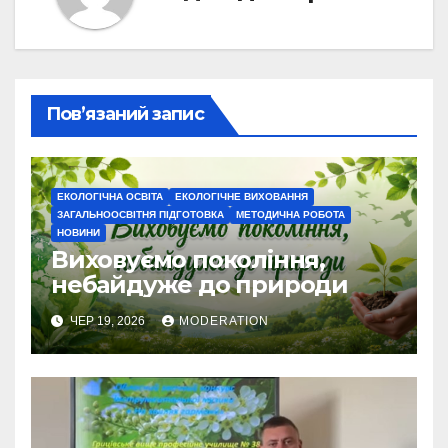
Пов’язаний запис
ЕКОЛОГІЧНА ОСВІТА
ЕКОЛОГІЧНЕ ВИХОВАННЯ
ЗАГАЛЬНООСВІТНЯ ПІДГОТОВКА
МЕТОДИЧНА РОБОТА
НОВИНИ
Виховуємо покоління,
небайдуже до природи
ЧЕР 19, 2026
MODERATION