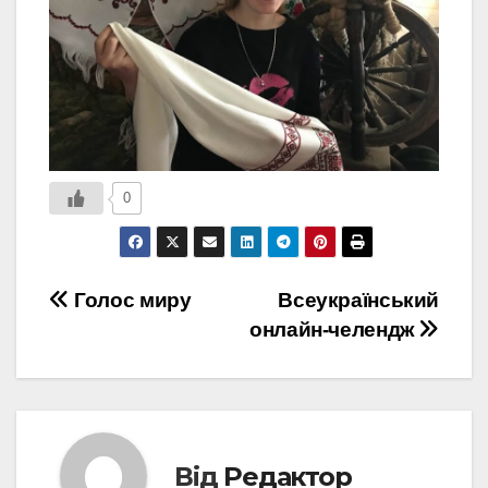
0
Навігація
Голос миру
Всеукраїнський
онлайн-челендж
записів
Від
Редактор