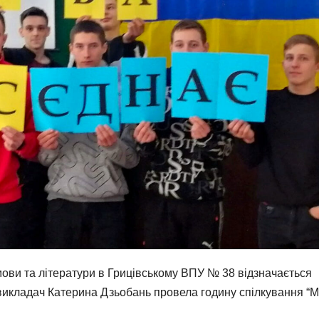
мови та літератури в Грицівському ВПУ № 38 відзначається
 викладач Катерина Дзьобань провела годину спілкування “