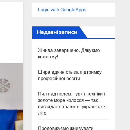
Login with GoogleApps
Недавні записи
Жнива завершено. Дякуємо
кожному!
Щира вдячність за підтримку
професійної освіти
Пил над полем, гуркіт техніки і
золоте море колосся — так
виглядає справжнє українське
літо
Продовжуємо жнивувати