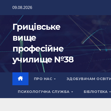
Перейти
09.08.2026
до
вмісту
Грицівське
вище
професійне
училище №38
ПРО НАС
ЗДОБУВАЧАМ ОСВІТ
ПСИХОЛОГІЧНА СЛУЖБА
БІБЛІОТЕКА