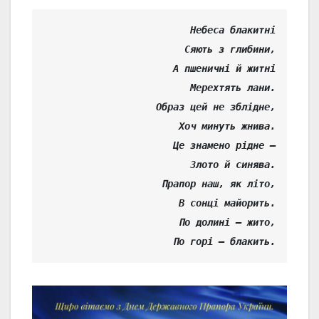
Небеса блакитні

Сяють з глибини,

А пшеничні й житні

Мерехтять лани.

Образ цей не зблідне,

Хоч минуть жнива.

Це знамено рідне –

Злото й синява.

Прапор наш, як літо,

В сонці майорить.

По долині – жито,

По горі – блакить.