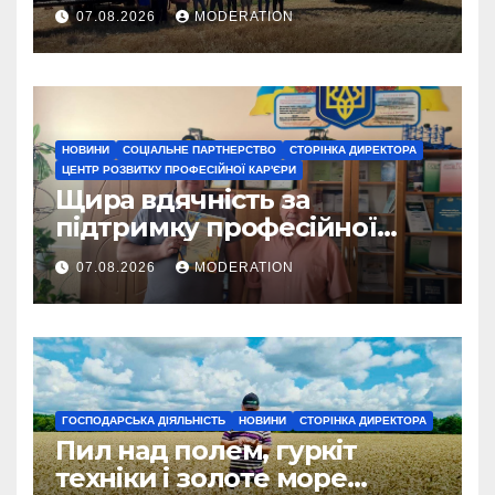
07.08.2026
MODERATION
НОВИНИ
СОЦІАЛЬНЕ ПАРТНЕРСТВО
СТОРІНКА ДИРЕКТОРА
ЦЕНТР РОЗВИТКУ ПРОФЕСІЙНОЇ КАР'ЄРИ
Щира вдячність за
підтримку професійної
освіти
07.08.2026
MODERATION
ГОСПОДАРСЬКА ДІЯЛЬНІСТЬ
НОВИНИ
СТОРІНКА ДИРЕКТОРА
Пил над полем, гуркіт
техніки і золоте море