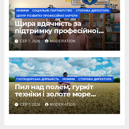
НОВИНИ
СОЦІАЛЬНЕ ПАРТНЕРСТВО
СТОРІНКА ДИРЕКТОРА
ЦЕНТР РОЗВИТКУ ПРОФЕСІЙНОЇ КАР'ЄРИ
Щира вдячність за
підтримку професійної
освіти
СЕР 7, 2026
MODERATION
ГОСПОДАРСЬКА ДІЯЛЬНІСТЬ
НОВИНИ
СТОРІНКА ДИРЕКТОРА
Пил над полем, гуркіт
техніки і золоте море
колосся — так виглядає
СЕР 7, 2026
MODERATION
справжнє українське літо