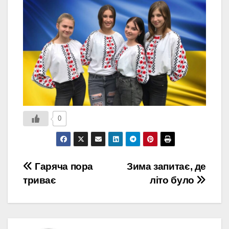
0
Навігація
Гаряча пора
Зима запитає, де
триває
літо було
записів