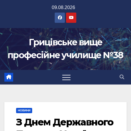
Перейти
09.08.2026
до
вмісту
Грицівське вище
професійне училище №38
НОВИНИ
З Днем Державного