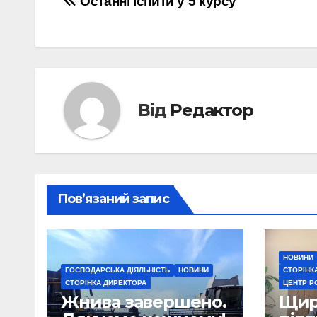
Навігація
Останні іспити у 5 курсу
записів
Від
Редактор
Пов’язаний запис
НОВИНИ
ГОСПОДАРСЬКА ДІЯЛЬНІСТЬ
НОВИНИ
СТОРІНК
СТОРІНКА ДИРЕКТОРА
ЦЕНТР Р
Жнива завершено.
Щира