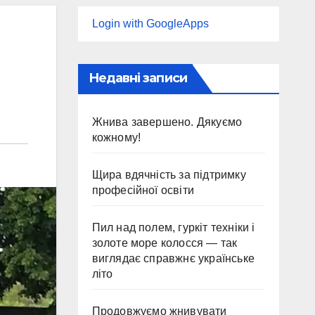
Login with GoogleApps
Недавні записи
Жнива завершено. Дякуємо
кожному!
Щира вдячність за підтримку
професійної освіти
Пил над полем, гуркіт техніки і
золоте море колосся — так
виглядає справжнє українське
літо
Продовжуємо жнивувати