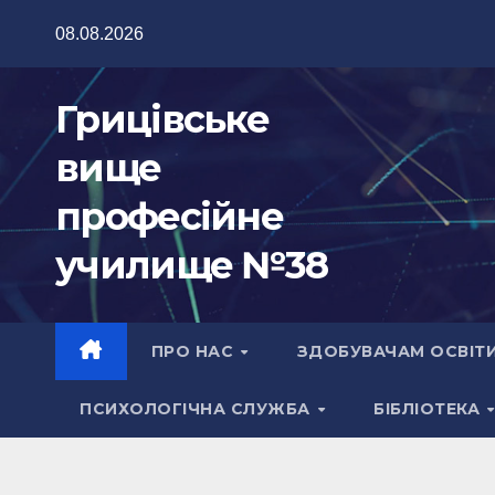
Перейти
08.08.2026
до
вмісту
Грицівське
вище
професійне
училище №38
ПРО НАС
ЗДОБУВАЧАМ ОСВІТ
ПСИХОЛОГІЧНА СЛУЖБА
БІБЛІОТЕКА