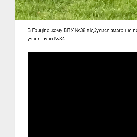
В Грицівському ВПУ №38 відбулися змагання п
учнів групи №34.