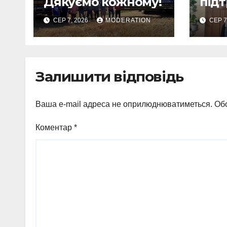
Дякуємо кожному!
під
проф
СЕР 7, 2026
MODERATION
СЕР 7
Залишити відповідь
Ваша e-mail адреса не оприлюднюватиметься.
Обо
Коментар
*