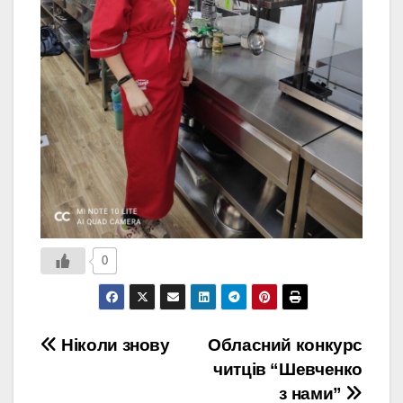
0
Навігація
Ніколи знову
Обласний конкурс
читців “Шевченко
записів
з нами”