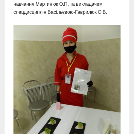
навчання Мартинюк О.П. та викладачем
спецдисциплін Васільєвою-Гаврилюк О.В.