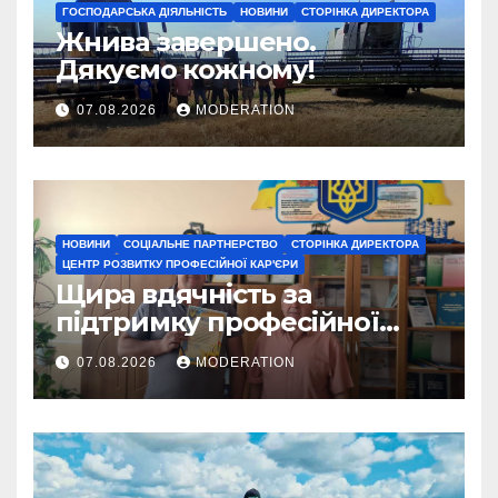
ГОСПОДАРСЬКА ДІЯЛЬНІСТЬ
НОВИНИ
СТОРІНКА ДИРЕКТОРА
Жнива завершено.
Дякуємо кожному!
07.08.2026
MODERATION
НОВИНИ
СОЦІАЛЬНЕ ПАРТНЕРСТВО
СТОРІНКА ДИРЕКТОРА
ЦЕНТР РОЗВИТКУ ПРОФЕСІЙНОЇ КАР'ЄРИ
Щира вдячність за
підтримку професійної
освіти
07.08.2026
MODERATION