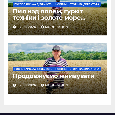
ГОСПОДАРСЬКА ДІЯЛЬНІСТЬ
НОВИНИ
СТОРІНКА ДИРЕКТОРА
Пил над полем, гуркіт
техніки і золоте море
колосся — так виглядає
07.08.2026
MODERATION
справжнє українське літо
ГОСПОДАРСЬКА ДІЯЛЬНІСТЬ
НОВИНИ
СТОРІНКА ДИРЕКТОРА
Продовжуємо жнивувати
07.08.2026
MODERATION