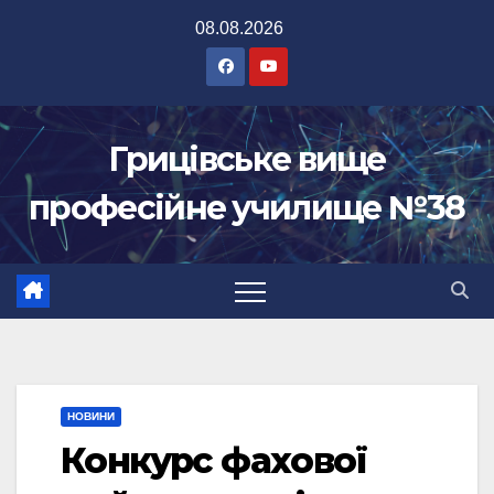
Перейти
08.08.2026
до
вмісту
Грицівське вище
професійне училище №38
НОВИНИ
Конкурс фахової