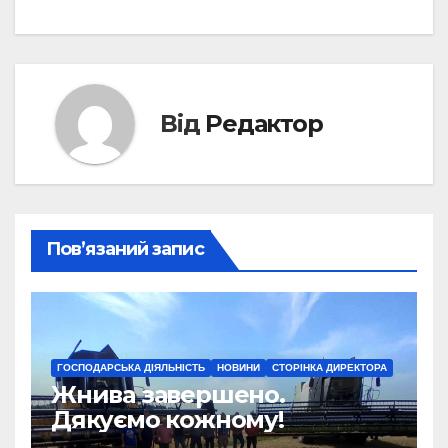
Від
Редактор
Пов’язаний запис
ГОСПОДАРСЬКА ДІЯЛЬНІСТЬ
НОВИНИ
СТОРІНКА ДИРЕКТОРА
Жнива завершено.
Дякуємо кожному!