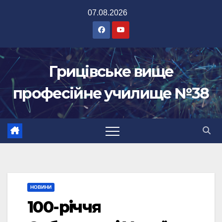
Перейти
07.08.2026
до
вмісту
Грицівське вище
професійне училище №38
НОВИНИ
100-річчя