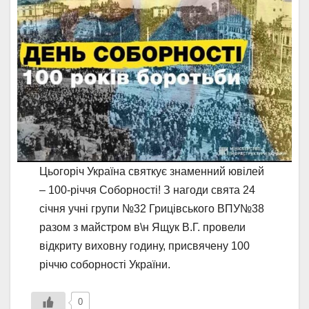
Цьогоріч Україна святкує знаменний ювілей
– 100-річчя Соборності! З нагоди свята 24
січня учні групи №32 Грицівського ВПУ№38
разом з майстром в\н Ящук В.Г. провели
відкриту виховну годину, присвячену 100
річчю соборності України.
0