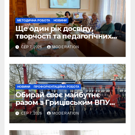
МЕТОДИЧНА РОБОТА
НОВИНИ
Ще один рік досвіду,
творчості та педагогічних
перемог
СЕР 7, 2026
MODERATION
НОВИНИ
ПРОФОРІЄНТАЦІЙНА РОБОТА
Обирай своє майбутнє
разом з Грицівським ВПУ
№38!
СЕР 7, 2026
MODERATION