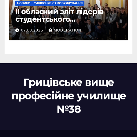
НОВИНИ
УЧНІВСЬКЕ САМОВРЯДУВАННЯ
II обласний зліт лідерів
студентського
самоврядування
07.08.2026
MODERATION
“Молодіжне
самоврядування: сучасний
погляд, стратегія,
практика”
Грицівське вище
професійне училище
№38