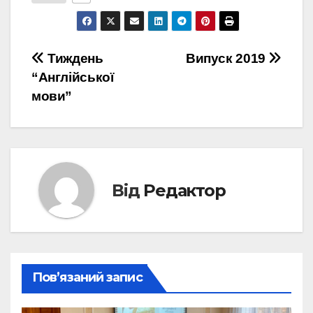
Навігація
Тиждень
Випуск 2019
“Англійської
записів
мови”
Від
Редактор
Пов’язаний запис