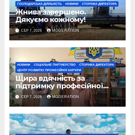
ГОСПОДАРСЬКА ДІЯЛЬНІСТЬ
НОВИНИ
СТОРІНКА ДИРЕКТОРА
Жнива завершено.
Дякуємо кожному!
СЕР 7, 2026
MODERATION
НОВИНИ
СОЦІАЛЬНЕ ПАРТНЕРСТВО
СТОРІНКА ДИРЕКТОРА
ЦЕНТР РОЗВИТКУ ПРОФЕСІЙНОЇ КАР'ЄРИ
Щира вдячність за
підтримку професійної
освіти
СЕР 7, 2026
MODERATION