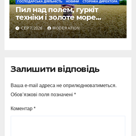
ГОСПОДАРСЬКА ДІЯЛЬНІСТЬ
НОВИНИ
СТОРІНКА ДИРЕКТОРА
Пил над полем, гуркіт
техніки і золоте море
колосся — так виглядає
СЕР 7, 2026
MODERATION
справжнє українське літо
Залишити відповідь
Ваша e-mail адреса не оприлюднюватиметься.
Обов’язкові поля позначені
*
Коментар
*