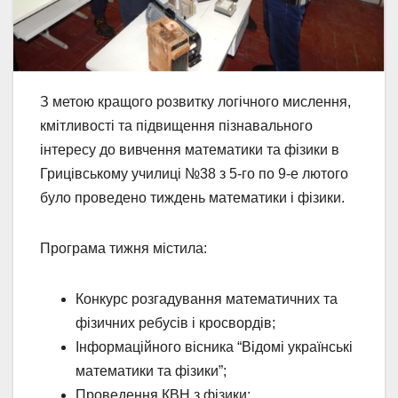
З метою кращого розвитку логічного мислення,
кмітливості та підвищення пізнавального
інтересу до вивчення математики та фізики в
Грицівському училиці №38 з 5-го по 9-е лютого
було проведено тиждень математики і фізики.
Програма тижня містила:
Конкурс розгадування математичних та
фізичних ребусів і кросвордів;
Інформаційного вісника “Відомі українські
математики та фізики”;
Проведення КВН з фізики;