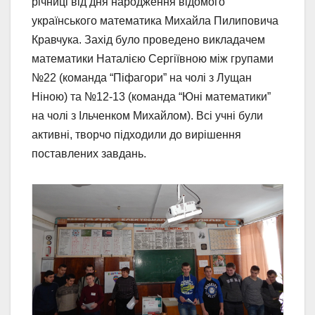
річниці від дня народження відомого
українського математика Михайла Пилиповича
Кравчука. Захід було проведено викладачем
математики Наталією Сергіївною між групами
№22 (команда “Піфагори” на чолі з Лущан
Ніною) та №12-13 (команда “Юні математики”
на чолі з Ільченком Михайлом). Всі учні були
активні, творчо підходили до вирішення
поставлених завдань.