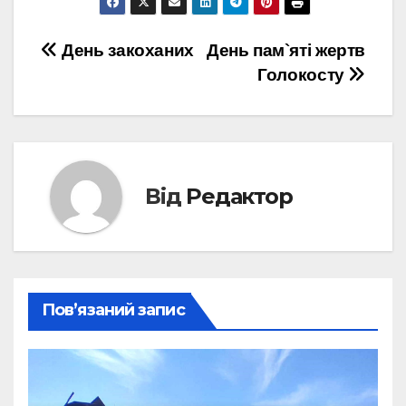
Навігація
День закоханих
День пам`яті жертв
Голокосту
записів
Від
Редактор
Пов’язаний запис