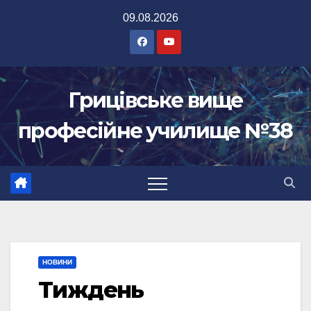
Перейти
09.08.2026
до
вмісту
Грицівське вище
професійне училище №38
НОВИНИ
Тиждень