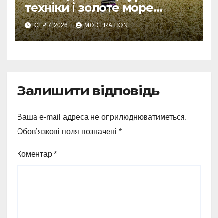
техніки і золоте море
колосся — так виглядає
СЕР 7, 2026
MODERATION
справжнє українське літо
Залишити відповідь
Ваша e-mail адреса не оприлюднюватиметься.
Обов’язкові поля позначені
*
Коментар
*