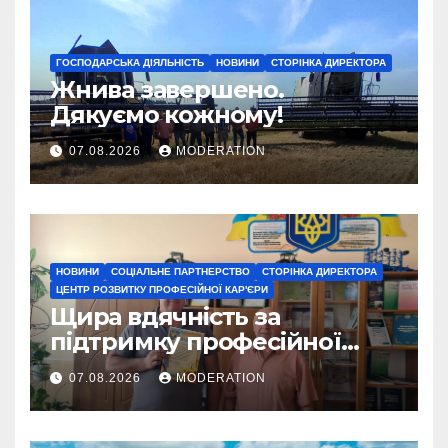
ГОСПОДАРСЬКА ДІЯЛЬНІСТЬ
НОВИНИ
СТОРІНКА ДИРЕКТОРА
Жнива завершено.
Дякуємо кожному!
07.08.2026
MODERATION
НОВИНИ
СОЦІАЛЬНЕ ПАРТНЕРСТВО
СТОРІНКА ДИРЕКТОРА
ЦЕНТР РОЗВИТКУ ПРОФЕСІЙНОЇ КАР'ЄРИ
Щира вдячність за
підтримку професійної
освіти
07.08.2026
MODERATION