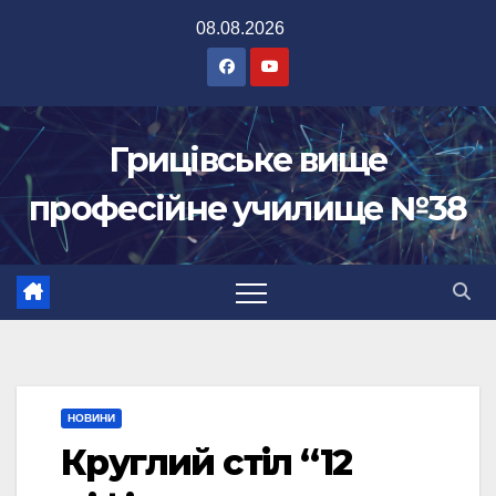
Перейти
08.08.2026
до
вмісту
Грицівське вище
професійне училище №38
НОВИНИ
Круглий стіл “12