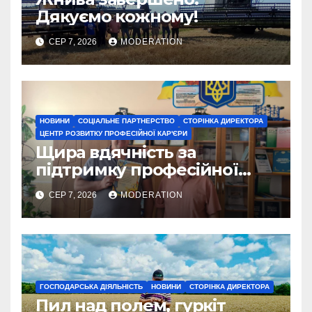
Дякуємо кожному!
СЕР 7, 2026
MODERATION
НОВИНИ
СОЦІАЛЬНЕ ПАРТНЕРСТВО
СТОРІНКА ДИРЕКТОРА
ЦЕНТР РОЗВИТКУ ПРОФЕСІЙНОЇ КАР'ЄРИ
Щира вдячність за
підтримку професійної
освіти
СЕР 7, 2026
MODERATION
ГОСПОДАРСЬКА ДІЯЛЬНІСТЬ
НОВИНИ
СТОРІНКА ДИРЕКТОРА
Пил над полем, гуркіт