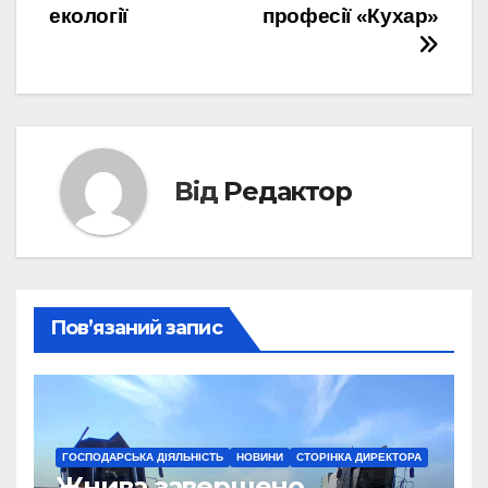
записів
екології
професії «Кухар»
Від
Редактор
Пов’язаний запис
ГОСПОДАРСЬКА ДІЯЛЬНІСТЬ
НОВИНИ
СТОРІНКА ДИРЕКТОРА
Жнива завершено.