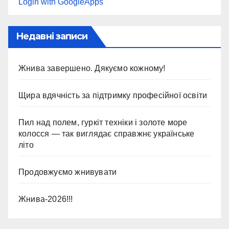
Login with GoogleApps
Недавні записи
Жнива завершено. Дякуємо кожному!
Щира вдячність за підтримку професійної освіти
Пил над полем, гуркіт техніки і золоте море
колосся — так виглядає справжнє українське
літо
Продовжуємо жнивувати
Жнива-2026!!!