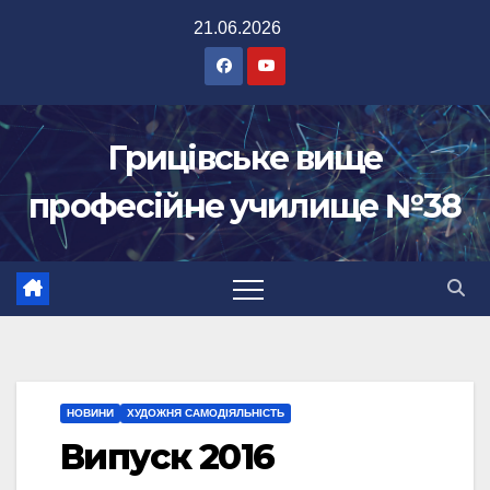
Перейти
21.06.2026
до
вмісту
Грицівське вище
професійне училище №38
НОВИНИ
ХУДОЖНЯ САМОДІЯЛЬНІСТЬ
Випуск 2016