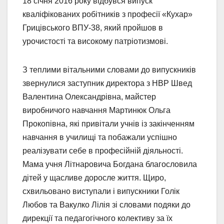
18 січня 2016 року відбувся випуск
кваліфікованих робітників з професії «Кухар»
Грицівського ВПУ-38, який пройшов в
урочистості та високому патріотизмові.
З теплими вітальними словами до випускників
звернулися заступник директора з НВР Швед
Валентина Олександрівна, майстер
виробничого навчання Мартинюк Ольга
Прокопівна, які привітали учнів із закінченням
навчання в училищі та побажали успішно
реалізувати себе в професійній діяльності.
Мама учня Літнаровича Богдана благословила
дітей у щасливе доросле життя. Щиро,
схвильовано виступали і випускники Голік
Любов та Вакулко Лілія зі словами подяки до
дирекції та педагогічного колективу за їх