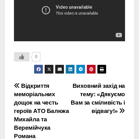
0
Навігація
Відкриття
Виховний захід на
меморіальних
тему: «Дякуємо
записів
дощок на честь
Вам за сміливість і
героїв АТО Балюка
відвагу!»
Михайла та
Веремійчука
Романа