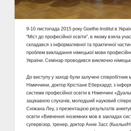
9-10 листопада 2015 року Goethe-Institut в Укр
“Міст до професійної освіти”, в якому взяла уч
складався з інформативної та практичної части
проблем викладання німецької мови професійно
України. Семінар проводився виключно німець
До виступу у заході були залучені співробітник
Німеччини, доктор Крістіане Еберхардт, з інфо
системи професійної освіти в Німеччині «Дуаль
зацікавило слухачів, молодший науковий співро
Сніжана Леу, з презентацією результатів анкет
освіти «Вивчення іноземних мов в закладах си
супервізор, тренер, доктор Анне Засс (Кьольн/