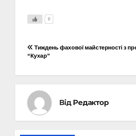
0
Навігація
Тиждень фахової майстерності з пр
“Кухар”
записів
Від
Редактор