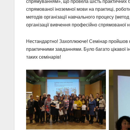
спрямуванням», що провела шість практичних б
спрямованої іноземної мови на практиці, робот
методів організації навчального процесу (метод
організації вивчення професійно спрямованої ні
Нестандартно! Захоплююче! Семінар пройшов на 
практичними завданнями. Було багато цікавої ін
таких семінарів!