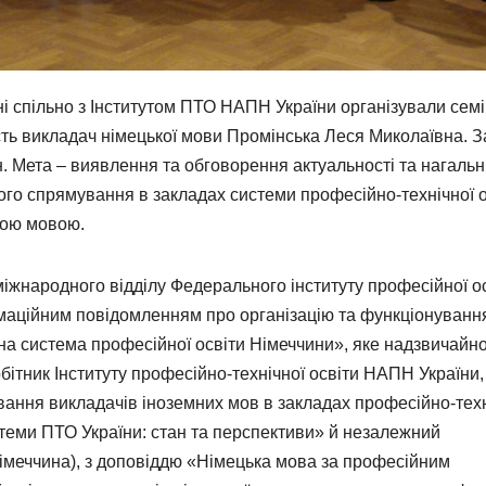
аїні спільно з Інститутом ПТО НАПН України організували сем
асть викладач німецької мови Промінська Леся Миколаївна. З
н. Мета – виявлення та обговорення актуальності та нагаль
го спрямування в закладах системи професійно-технічної о
кою мовою.
 міжнародного відділу Федерального інституту професійної о
рмаційним повідомленням про організацію та функціонуванн
на система професійної освіти Німеччини», яке надзвичайн
бітник Інституту професійно-технічної освіти НАПН України,
ування викладачів іноземних мов в закладах професійно-техн
стеми ПТО України: стан та перспективи» й незалежний
Німеччина), з доповіддю «Німецька мова за професійним