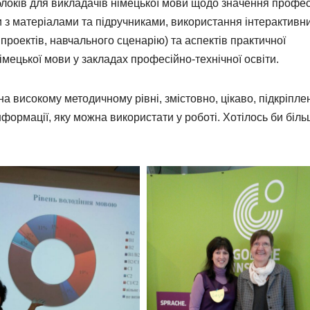
локів для викладачів німецької мови щодо значення профе
и з матеріалами та підручниками, використання інтерактивн
 проектів, навчального сценарію) та аспектів практичної
мецької мови у закладах професійно-технічної освіти.
високому методичному рівні, змістовно, цікаво, підкріпле
формації, яку можна використати у роботі. Хотілось би біл