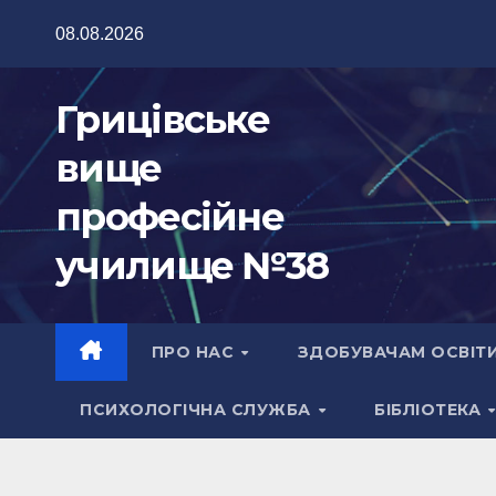
Перейти
08.08.2026
до
вмісту
Грицівське
вище
професійне
училище №38
ПРО НАС
ЗДОБУВАЧАМ ОСВІТ
ПСИХОЛОГІЧНА СЛУЖБА
БІБЛІОТЕКА