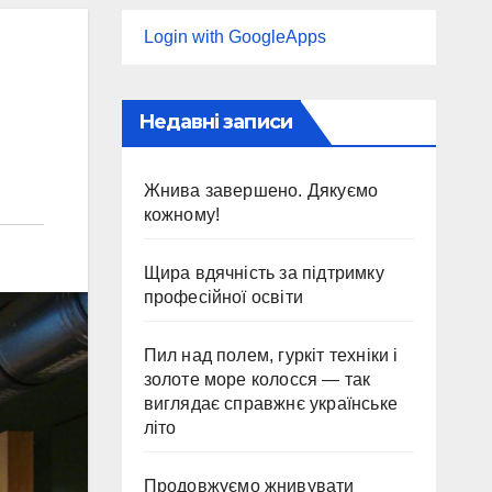
Login with GoogleApps
Недавні записи
Жнива завершено. Дякуємо
кожному!
Щира вдячність за підтримку
професійної освіти
Пил над полем, гуркіт техніки і
золоте море колосся — так
виглядає справжнє українське
літо
Продовжуємо жнивувати