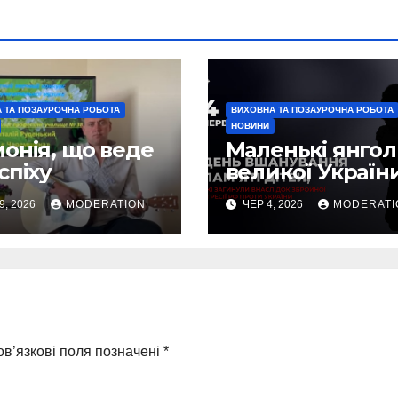
 ТА ПОЗАУРОЧНА РОБОТА
ВИХОВНА ТА ПОЗАУРОЧНА РОБОТА
НОВИНИ
онія, що веде
Маленькі янго
спіху
великої Україн
9, 2026
MODERATION
ЧЕР 4, 2026
MODERATI
в’язкові поля позначені
*