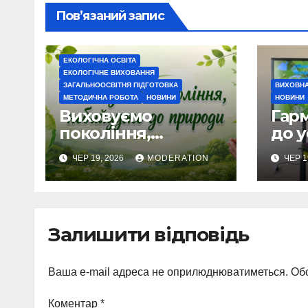
Пов’язаний запис
ЕКОЛОГІЧНА ОСВІТА
ЕКОЛОГІЧНЕ ВИХОВАННЯ
ЗАГАЛЬНООСВІТНЯ ПІДГОТОВКА
ВИХОВНА
МЕТОДИЧНА РОБОТА
НОВИНИ
НОВИНИ
Виховуємо
Гарм
покоління,
до у
небайдуже до
ЧЕР 19, 2026
MODERATION
ЧЕР 1
природи
Залишити відповідь
Ваша e-mail адреса не оприлюднюватиметься.
Обо
Коментар
*