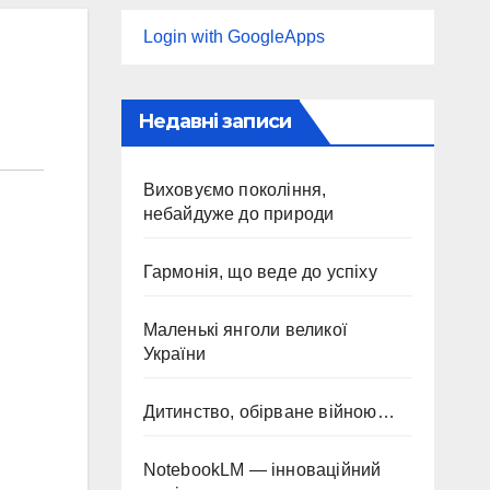
Login with GoogleApps
Недавні записи
Виховуємо покоління,
небайдуже до природи
Гармонія, що веде до успіху
Маленькі янголи великої
України
Дитинство, обірване війною…
NotebookLM — інноваційний