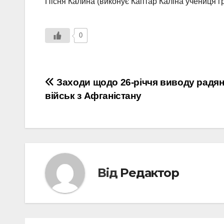
Пісня Калина (виконує Каптар Каліна учениця г
0
Навігація
Заходи щодо 26-річчя виводу радя
військ з Афганістану
записів
Від
Редактор