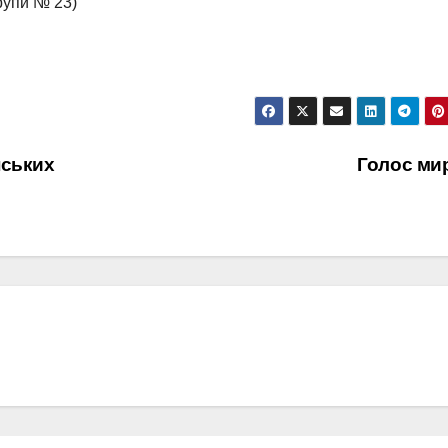
рупи № 23)
нських
Голос ми