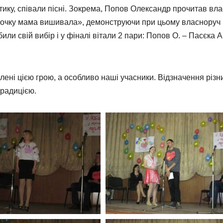
ику, співали пісні. Зокрема, Попов Олександр прочитав вл
орочку мама вишивала», демонструючи при цьому власноруч
или свій вибір і у фіналі вітали 2 пари: Попов О. – Пасєка А
лені цією грою, а особливо наші учасники. Відзначення різн
традицією.