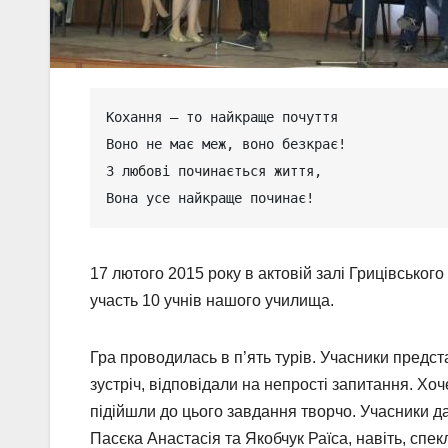
Кохання — то найкраще почуття

Воно не має меж, воно безкрає!

З любові починається життя,

Вона усе найкраще починає!
17 лютого 2015 року в актовій залі Грицівськог
участь 10 учнів нашого училища.
Гра проводилась в п’ять турів. Учасники предс
зустріч, відповідали на непрості запитання. Хо
підійшли до цього завдання творчо. Учасники д
Пасєка Анастасія та Якобчук Раїса, навіть, спекл