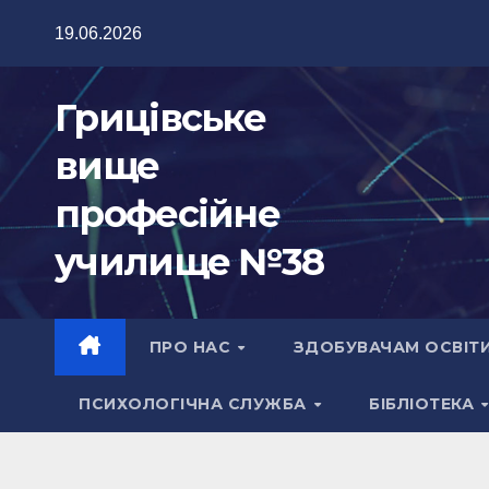
Перейти
19.06.2026
до
вмісту
Грицівське
вище
професійне
училище №38
ПРО НАС
ЗДОБУВАЧАМ ОСВІТ
ПСИХОЛОГІЧНА СЛУЖБА
БІБЛІОТЕКА