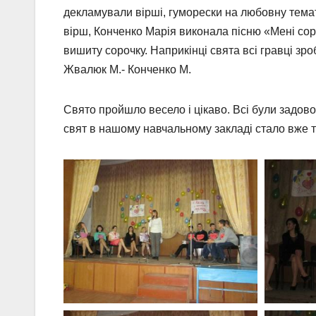
декламували вірші, гуморески на любовну темат
вірш, Конченко Марія виконала пісню «Мені с
вишиту сорочку. Наприкінці свята всі гравці зроб
Жвалюк М.- Конченко М.
Свято пройшло весело і цікаво. Всі були задово
свят в нашому навчальному закладі стало вже 