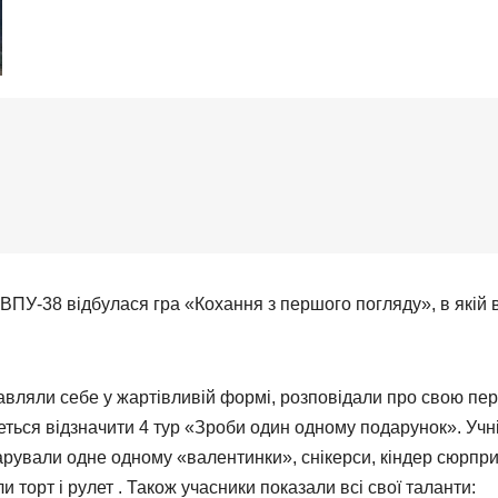
о ВПУ-38 відбулася гра «Кохання з першого погляду», в якій 
тавляли себе у жартівливій формі, розповідали про свою пе
четься відзначити 4 тур «Зроби один одному подарунок». Учн
арували одне одному «валентинки», снікерси, кіндер сюрпри
и торт і рулет . Також учасники показали всі свої таланти: