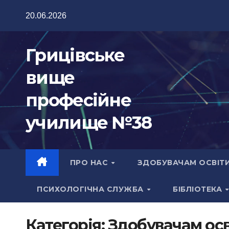
Перейти
20.06.2026
до
вмісту
Грицівське
вище
професійне
училище №38
ПРО НАС
ЗДОБУВАЧАМ ОСВІТ
ПСИХОЛОГІЧНА СЛУЖБА
БІБЛІОТЕКА
Категорія:
Здобувачам ос