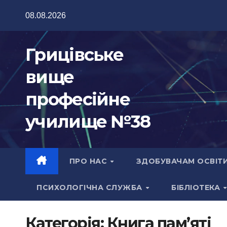
Перейти
08.08.2026
до
вмісту
Грицівське
вище
професійне
училище №38
ПРО НАС
ЗДОБУВАЧАМ ОСВІТ
ПСИХОЛОГІЧНА СЛУЖБА
БІБЛІОТЕКА
Категорія:
Книга пам’яті