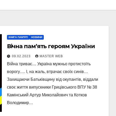
КНИГА ПАМ'ЯТІ
НОВИНИ
Вічна пам’ять героям України
09.02.2023
MASTER WEB
Війна триває… Україна мужньо протистоїть
ворогу…. І, на жаль, втрачає своїх синів…
Захищаючи Батьківщину від окупантів, віддали
своє життя випускники Грицівського ВПУ № 38
Камінський Артур Миколайович та Котков
Володимир…