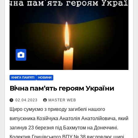
КНИГА ПАМ'ЯТІ
НОВИНИ
Вічна пам’ять героям України
02.04.2023
MASTER WEB
Щиро сумуємо з приводу загибелі нашого
випускника Козійчука Анатолія Анатолійовича, який
загинув 23 березня під Бахмутом на Донеччині.
Колектив Грицівського ВПУ № 38 висловлює щирі