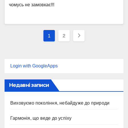
чомусь не замовкає!!!
Пагінація
1
2
записів
Login with GoogleApps
Недавні записи
Виховуємо покоління, небайдуже до природи
Гармонія, що веде до успіху