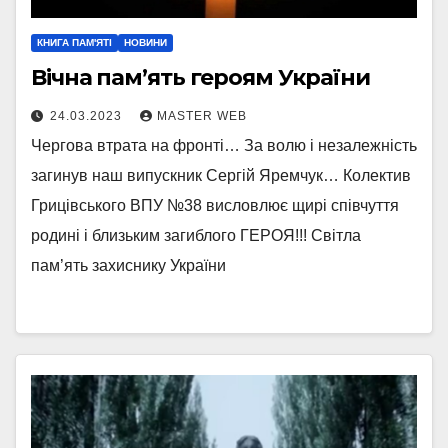
КНИГА ПАМ'ЯТІ
НОВИНИ
Вічна пам’ять героям України
24.03.2023
MASTER WEB
Чергова втрата на фронті… За волю і незалежність
загинув наш випускник Сергій Яремчук… Колектив
Грицівського ВПУ №38 висловлює щирі співчуття
родині і близьким загиблого ГЕРОЯ!!! Світла
пам’ять захиснику України