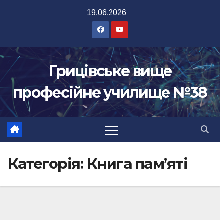
Перейти
19.06.2026
до
вмісту
Грицівське вище
професійне училище №38
Категорія:
Книга пам’яті