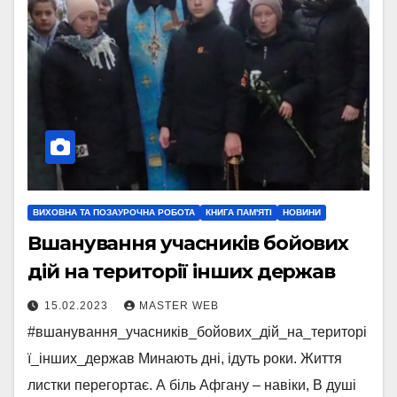
ВИХОВНА ТА ПОЗАУРОЧНА РОБОТА
КНИГА ПАМ'ЯТІ
НОВИНИ
Вшанування учасників бойових
дій на території інших держав
15.02.2023
MASTER WEB
#вшанування_учасників_бойових_дій_на_територі
ї_інших_держав Минають дні, ідуть роки. Життя
листки перегортає. А біль Афгану – навіки, В душі