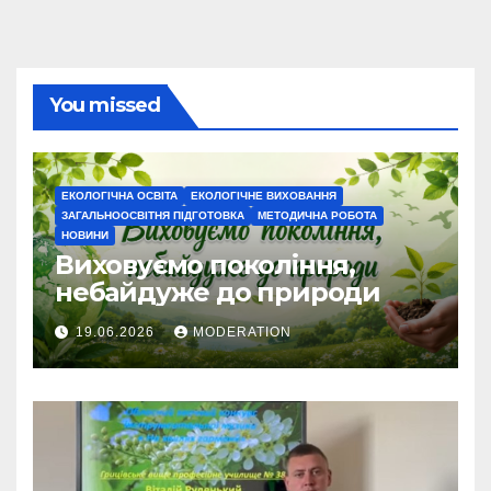
You missed
ЕКОЛОГІЧНА ОСВІТА
ЕКОЛОГІЧНЕ ВИХОВАННЯ
ЗАГАЛЬНООСВІТНЯ ПІДГОТОВКА
МЕТОДИЧНА РОБОТА
НОВИНИ
Виховуємо покоління,
небайдуже до природи
19.06.2026
MODERATION