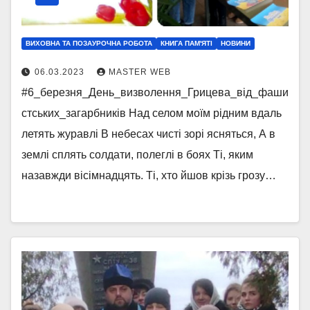
ВИХОВНА ТА ПОЗАУРОЧНА РОБОТА
КНИГА ПАМ'ЯТІ
НОВИНИ
06.03.2023
MASTER WEB
#6_березня_День_визволення_Грицева_від_фаши
стських_загарбників Над селом моїм рідним вдаль
летять журавлі В небесах чисті зорі ясняться, А в
землі сплять солдати, полеглі в боях Ті, яким
назавжди вісімнадцять. Ті, хто йшов крізь грозу…