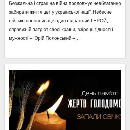
Безжальна і страшна війна продовжує невблаганно
забирати життя цвіту української нації. Небесне
військо поповнив ще один відважний ГЕРОЙ,
справжній патріот своєї країни, взірець гідності і
мужності – Юрій Полонський –…