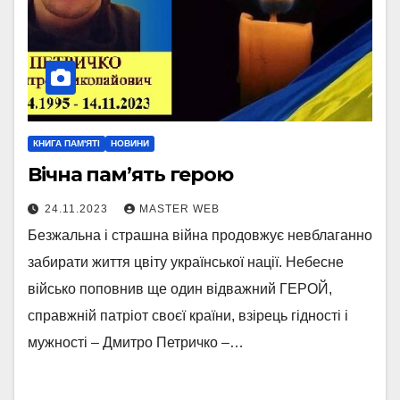
КНИГА ПАМ'ЯТІ
НОВИНИ
Вічна пам’ять герою
24.11.2023
MASTER WEB
Безжальна і страшна війна продовжує невблаганно
забирати життя цвіту української нації. Небесне
військо поповнив ще один відважний ГЕРОЙ,
справжній патріот своєї країни, взірець гідності і
мужності – Дмитро Петричко –…