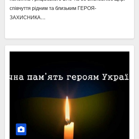
співчуття рідним та близьким ГЕРОЯ-
ЗАХИСНИКА…