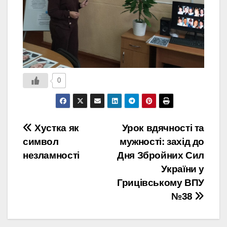
0
Навігація
Хустка як
Урок вдячності та
символ
мужності: захід до
записів
незламності
Дня Збройних Сил
України у
Грицівському ВПУ
№38