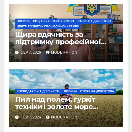
НОВИНИ
СОЦІАЛЬНЕ ПАРТНЕРСТВО
СТОРІНКА ДИРЕКТОРА
ЦЕНТР РОЗВИТКУ ПРОФЕСІЙНОЇ КАР'ЄРИ
Щира вдячність за
підтримку професійної
освіти
СЕР 7, 2026
MODERATION
ГОСПОДАРСЬКА ДІЯЛЬНІСТЬ
НОВИНИ
СТОРІНКА ДИРЕКТОРА
Пил над полем, гуркіт
техніки і золоте море
колосся — так виглядає
СЕР 7, 2026
MODERATION
справжнє українське літо