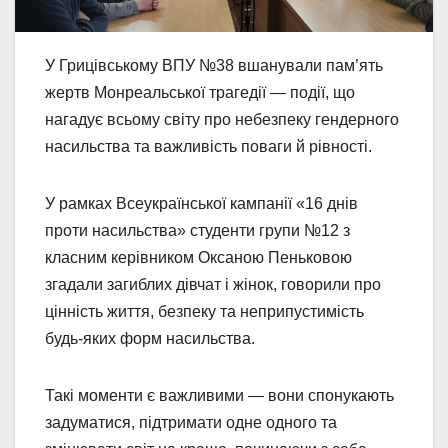
У Грицівському ВПУ №38 вшанували пам’ять
жертв Монреальської трагедії — події, що
нагадує всьому світу про небезпеку гендерного
насильства та важливість поваги й рівності.
У рамках Всеукраїнської кампанії «16 днів
проти насильства» студенти групи №12 з
класним керівником Оксаною Пеньковою
згадали загиблих дівчат і жінок, говорили про
цінність життя, безпеку та неприпустимість
будь-яких форм насильства.
Такі моменти є важливими — вони спонукають
задуматися, підтримати одне одного та