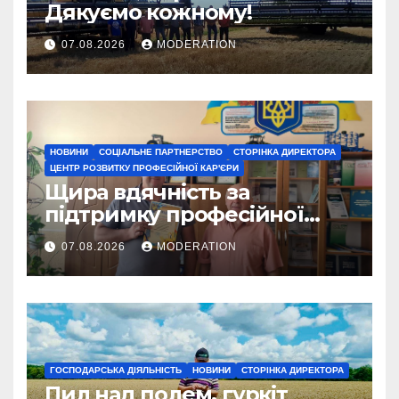
Дякуємо кожному!
07.08.2026
MODERATION
НОВИНИ
СОЦІАЛЬНЕ ПАРТНЕРСТВО
СТОРІНКА ДИРЕКТОРА
ЦЕНТР РОЗВИТКУ ПРОФЕСІЙНОЇ КАР'ЄРИ
Щира вдячність за
підтримку професійної
освіти
07.08.2026
MODERATION
ГОСПОДАРСЬКА ДІЯЛЬНІСТЬ
НОВИНИ
СТОРІНКА ДИРЕКТОРА
Пил над полем, гуркіт