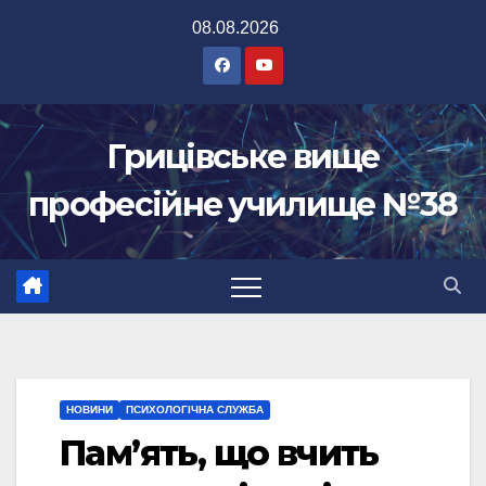
Перейти
08.08.2026
до
вмісту
Грицівське вище
професійне училище №38
НОВИНИ
ПСИХОЛОГІЧНА СЛУЖБА
Пам’ять, що вчить