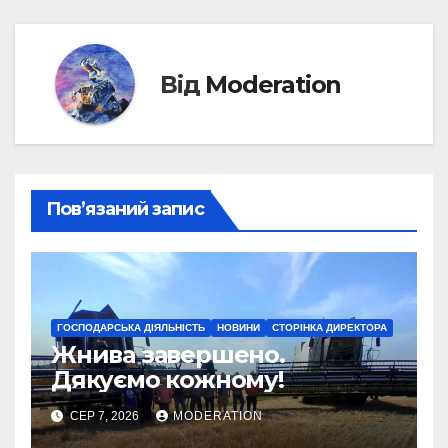
Від
Moderation
Пов’язаний запис
ГОСПОДАРСЬКА ДІЯЛЬНІСТЬ
НОВИНИ
СТОРІНКА ДИРЕКТОРА
Жнива завершено.
Дякуємо кожному!
СЕР 7, 2026
MODERATION