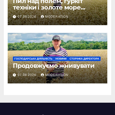
Пил над полем, гуркіт
техніки і золоте море
колосся — так виглядає
07.08.2026
MODERATION
справжнє українське літо
ГОСПОДАРСЬКА ДІЯЛЬНІСТЬ
НОВИНИ
СТОРІНКА ДИРЕКТОРА
Продовжуємо жнивувати
07.08.2026
MODERATION