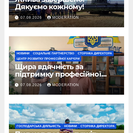
Дякуємо кожному!
07.08.2026
MODERATION
НОВИНИ
СОЦІАЛЬНЕ ПАРТНЕРСТВО
СТОРІНКА ДИРЕКТОРА
ЦЕНТР РОЗВИТКУ ПРОФЕСІЙНОЇ КАР'ЄРИ
Щира вдячність за
підтримку професійної
освіти
07.08.2026
MODERATION
ГОСПОДАРСЬКА ДІЯЛЬНІСТЬ
НОВИНИ
СТОРІНКА ДИРЕКТОРА