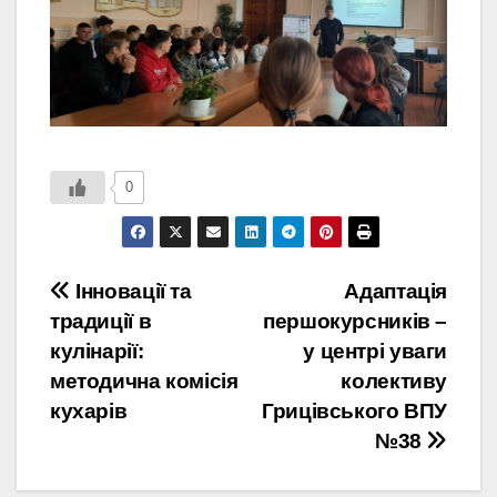
0
Навігація
Інновації та
Адаптація
традиції в
першокурсників –
записів
кулінарії:
у центрі уваги
методична комісія
колективу
кухарів
Грицівського ВПУ
№38