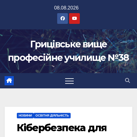
Перейти
08.08.2026
до
вмісту
Грицівське вище
професійне училище №38
НОВИНИ
ОСВІТНЯ ДІЯЛЬНІСТЬ
Кібербезпека для