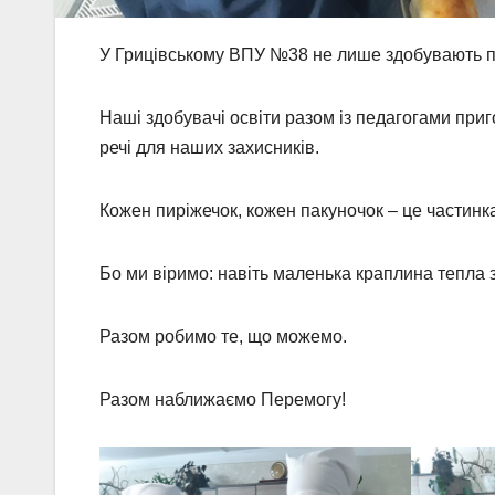
У Грицівському ВПУ №38 не лише здобувають про
Наші здобувачі освіти разом із педагогами приг
речі для наших захисників.
Кожен пиріжечок, кожен пакуночок – це частинка
Бо ми віримо: навіть маленька краплина тепла з
Разом робимо те, що можемо.
Разом наближаємо Перемогу!