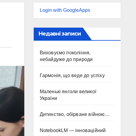
Login with GoogleApps
Недавні записи
Виховуємо покоління,
небайдуже до природи
Гармонія, що веде до успіху
Маленькі янголи великої
України
Дитинство, обірване війною…
NotebookLM — інноваційний