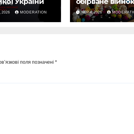
кої України
обірване війно
, 2026
MODERATION
ЧЕР 4, 2026
MODERATI
в’язкові поля позначені
*