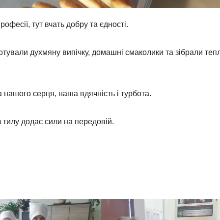
фесії, тут вчать добру та єдності.
отували духмяну випічку, домашні смаколики та зібрали тепл
 нашого серця, наша вдячність і турбота.
 тилу додає сили на передовій.