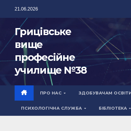
Перейти
21.06.2026
до
вмісту
Грицівське
вище
професійне
училище №38
ПРО НАС
ЗДОБУВАЧАМ ОСВІТ
ПСИХОЛОГІЧНА СЛУЖБА
БІБЛІОТЕКА