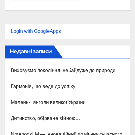
Login with GoogleApps
Недавні записи
Виховуємо покоління, небайдуже до природи
Гармонія, що веде до успіху
Маленькі янголи великої України
Дитинство, обірване війною…
NotebookLM — інноваційний помічник сучасного