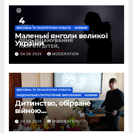
ВИХОВНА ТА ПОЗАУРОЧНА РОБОТА
НОВИНИ
Маленькі янголи великої
України
04.06.2026
MODERATION
ВИХОВНА ТА ПОЗАУРОЧНА РОБОТА
НАЦІОНАЛЬНО-ПАТРІОТИЧНЕ ВИХОВАННЯ
НОВИНИ
Дитинство, обірване
війною…
04.06.2026
MODERATION