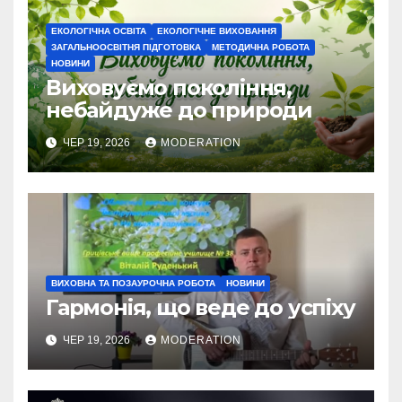
ЕКОЛОГІЧНА ОСВІТА
ЕКОЛОГІЧНЕ ВИХОВАННЯ
ЗАГАЛЬНООСВІТНЯ ПІДГОТОВКА
МЕТОДИЧНА РОБОТА
НОВИНИ
Виховуємо покоління,
небайдуже до природи
ЧЕР 19, 2026
MODERATION
ВИХОВНА ТА ПОЗАУРОЧНА РОБОТА
НОВИНИ
Гармонія, що веде до успіху
ЧЕР 19, 2026
MODERATION