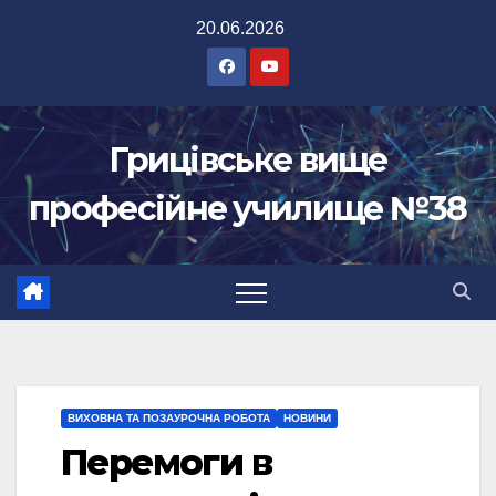
Перейти
20.06.2026
до
вмісту
Грицівське вище
професійне училище №38
ВИХОВНА ТА ПОЗАУРОЧНА РОБОТА
НОВИНИ
Перемоги в