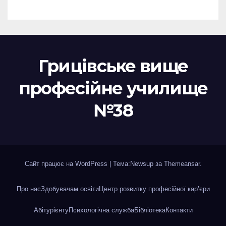
Грицівське вище
професійне училище
№38
Сайт працює на WordPress
|
Тема:Newsup за
Themeansar
.
Про нас
Здобувачам освіти
Центр розвитку професійної кар’єри
Абітурієнту
Психологічна служба
Бібліотека
Контакти