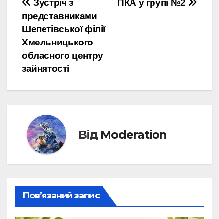
Навігація
Зустріч з
ПКА у групі №2
представниками
записів
Шепетівської філії
Хмельницького
обласного центру
зайнятості
Від
Moderation
Пов’язаний запис