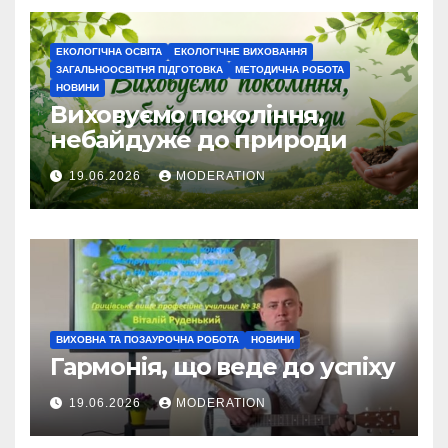
ЕКОЛОГІЧНА ОСВІТА
ЕКОЛОГІЧНЕ ВИХОВАННЯ
ЗАГАЛЬНООСВІТНЯ ПІДГОТОВКА
МЕТОДИЧНА РОБОТА
НОВИНИ
Виховуємо покоління,
небайдуже до природи
19.06.2026
MODERATION
ВИХОВНА ТА ПОЗАУРОЧНА РОБОТА
НОВИНИ
Гармонія, що веде до успіху
19.06.2026
MODERATION