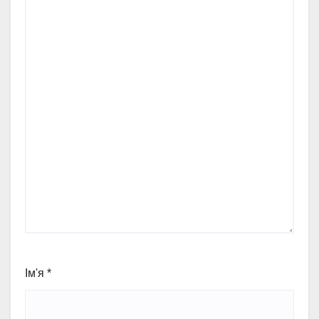
Ім'я
*