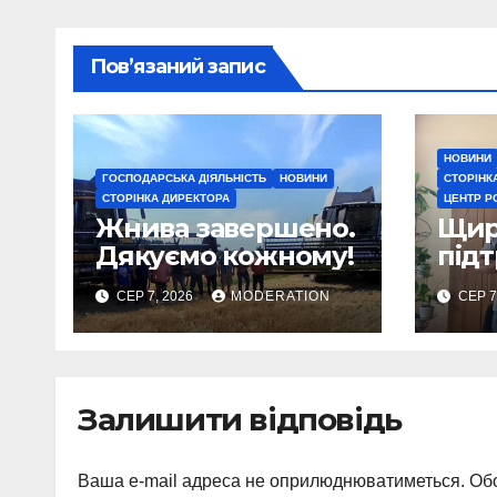
Пов’язаний запис
НОВИНИ
ГОСПОДАРСЬКА ДІЯЛЬНІСТЬ
НОВИНИ
СТОРІНК
СТОРІНКА ДИРЕКТОРА
ЦЕНТР Р
Жнива завершено.
Щира
Дякуємо кожному!
під
проф
СЕР 7, 2026
MODERATION
СЕР 7
Залишити відповідь
Ваша e-mail адреса не оприлюднюватиметься.
Обо