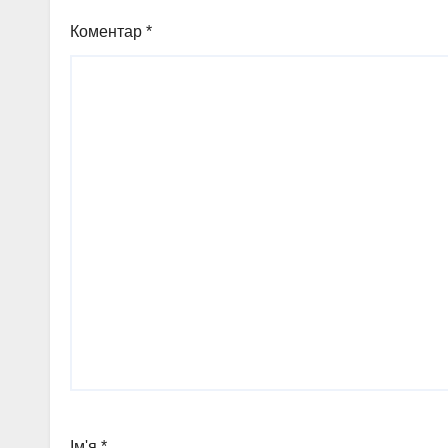
Коментар
*
Ім'я
*