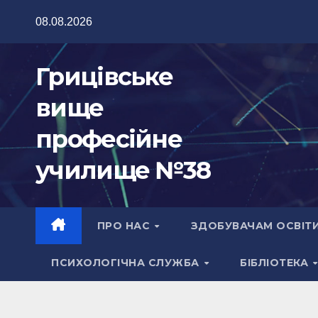
Перейти
08.08.2026
до
вмісту
Грицівське
вище
професійне
училище №38
ПРО НАС
ЗДОБУВАЧАМ ОСВІТ
ПСИХОЛОГІЧНА СЛУЖБА
БІБЛІОТЕКА