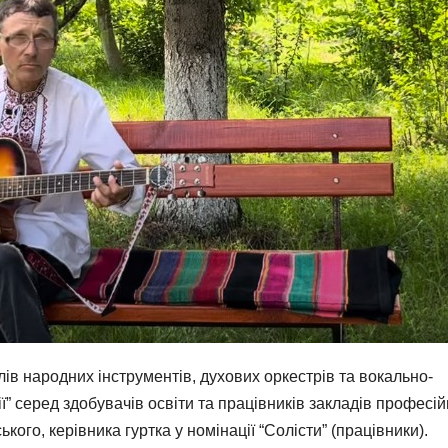
в народних інструментів, духових оркестрів та вокально-
” серед здобувачів освіти та працівників закладів професій
кого, керівника гуртка у номінації “Солісти” (працівники).