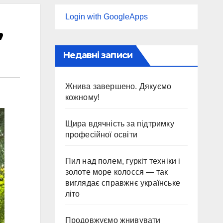
Login with GoogleApps
”
Недавні записи
Жнива завершено. Дякуємо
кожному!
Щира вдячність за підтримку
професійної освіти
Пил над полем, гуркіт техніки і
золоте море колосся — так
виглядає справжнє українське
літо
Продовжуємо жнивувати