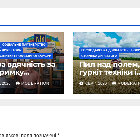
СОЦІАЛЬНЕ ПАРТНЕРСТВО
А ДИРЕКТОРА
ГОСПОДАРСЬКА ДІЯЛЬНІСТЬ
НОВ
ОЗВИТКУ ПРОФЕСІЙНОЇ КАР'ЄРИ
СТОРІНКА ДИРЕКТОРА
 вдячність за
Пил над полем,
тримку
гуркіт техніки і
есійної освіти
золоте море
, 2026
MODERATION
СЕР 7, 2026
MODERATI
колосся — так
виглядає
справжнє
українське літо
в’язкові поля позначені
*