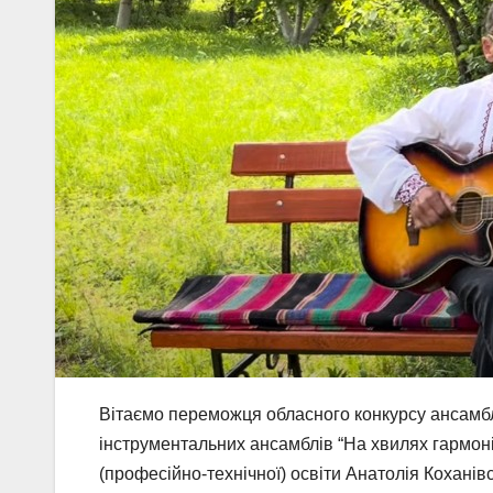
Вітаємо переможця обласного конкурсу ансамблі
інструментальних ансамблів “На хвилях гармонії
(професійно-технічної) освіти Анатолія Коханівсь