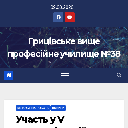
Перейти
09.08.2026
до
вмісту
Грицівське вище
професійне училище №38
МЕТОДИЧНА РОБОТА
НОВИНИ
Участь у V