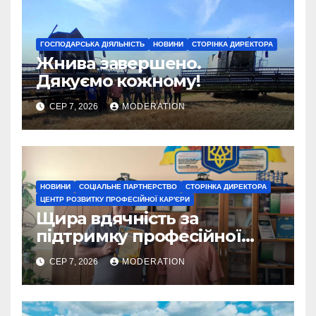
ГОСПОДАРСЬКА ДІЯЛЬНІСТЬ
НОВИНИ
СТОРІНКА ДИРЕКТОРА
Жнива завершено.
Дякуємо кожному!
СЕР 7, 2026
MODERATION
НОВИНИ
СОЦІАЛЬНЕ ПАРТНЕРСТВО
СТОРІНКА ДИРЕКТОРА
ЦЕНТР РОЗВИТКУ ПРОФЕСІЙНОЇ КАР'ЄРИ
Щира вдячність за
підтримку професійної
освіти
СЕР 7, 2026
MODERATION