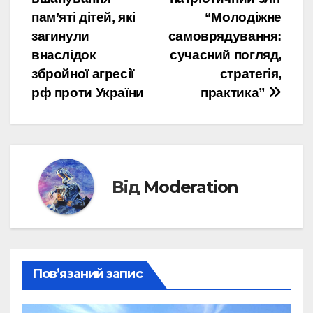
записів
пам’яті дітей, які
“Молодіжне
загинули
самоврядування:
внаслідок
сучасний погляд,
збройної агресії
стратегія,
рф проти України
практика”
Від
Moderation
Пов’язаний запис