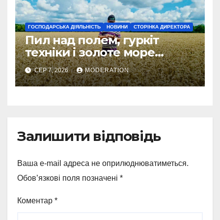
ГОСПОДАРСЬКА ДІЯЛЬНІСТЬ
НОВИНИ
СТОРІНКА ДИРЕКТОРА
Пил над полем, гуркіт
техніки і золоте море
колосся — так виглядає
СЕР 7, 2026
MODERATION
справжнє українське літо
Залишити відповідь
Ваша e-mail адреса не оприлюднюватиметься.
Обов’язкові поля позначені
*
Коментар
*