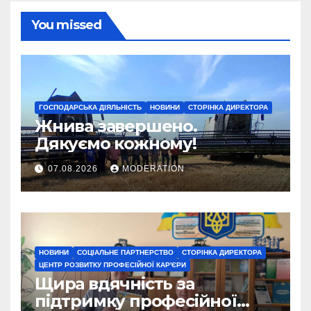
You missed
ГОСПОДАРСЬКА ДІЯЛЬНІСТЬ
НОВИНИ
СТОРІНКА ДИРЕКТОРА
Жнива завершено.
Дякуємо кожному!
07.08.2026
MODERATION
НОВИНИ
СОЦІАЛЬНЕ ПАРТНЕРСТВО
СТОРІНКА ДИРЕКТОРА
ЦЕНТР РОЗВИТКУ ПРОФЕСІЙНОЇ КАР'ЄРИ
Щира вдячність за
підтримку професійної