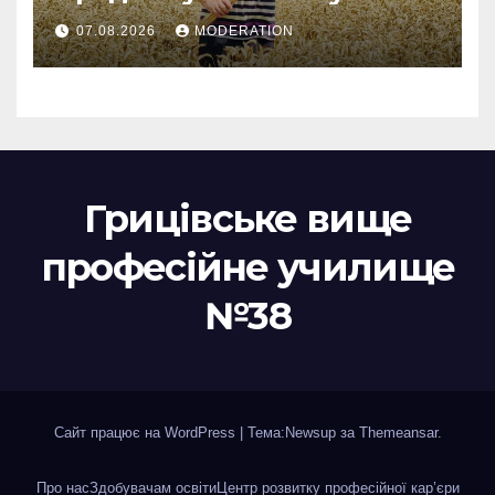
07.08.2026
MODERATION
Грицівське вище
професійне училище
№38
Сайт працює на WordPress
|
Тема:Newsup за
Themeansar
.
Про нас
Здобувачам освіти
Центр розвитку професійної кар’єри