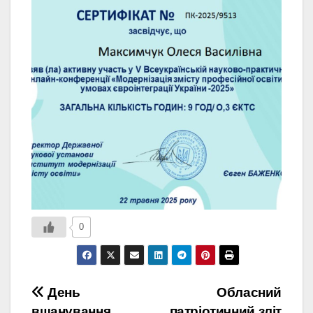
0
Навігація
День
Обласний
вшанування
патріотичний зліт