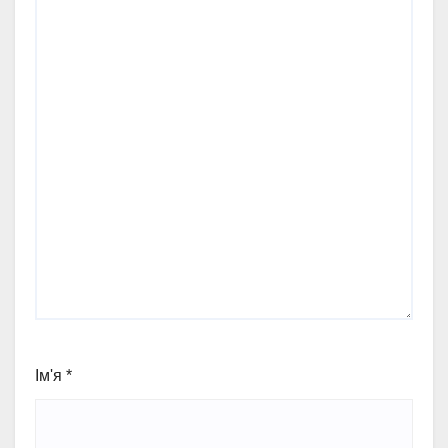
Ім'я
*