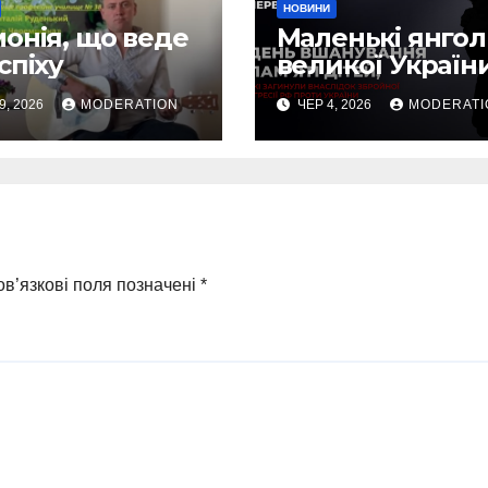
НОВИНИ
онія, що веде
Маленькі янго
спіху
великої Україн
9, 2026
MODERATION
ЧЕР 4, 2026
MODERATI
в’язкові поля позначені
*