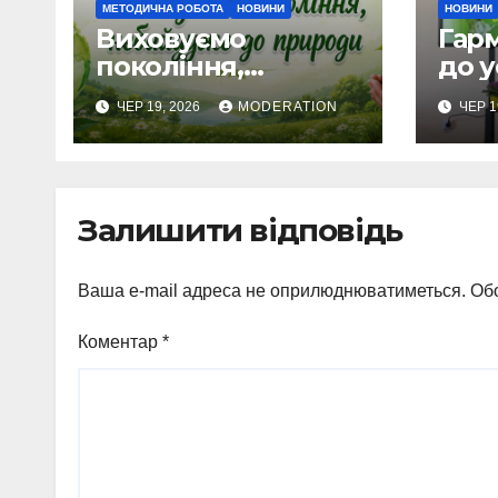
МЕТОДИЧНА РОБОТА
НОВИНИ
НОВИНИ
Виховуємо
Гарм
покоління,
до у
небайдуже до
ЧЕР 19, 2026
MODERATION
ЧЕР 1
природи
Залишити відповідь
Ваша e-mail адреса не оприлюднюватиметься.
Обо
Коментар
*