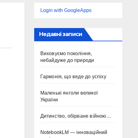
Login with GoogleApps
Недавні записи
Виховуємо покоління,
небайдуже до природи
Гармонія, що веде до успіху
Маленькі янголи великої
України
Дитинство, обірване війною…
NotebookLM — інноваційний