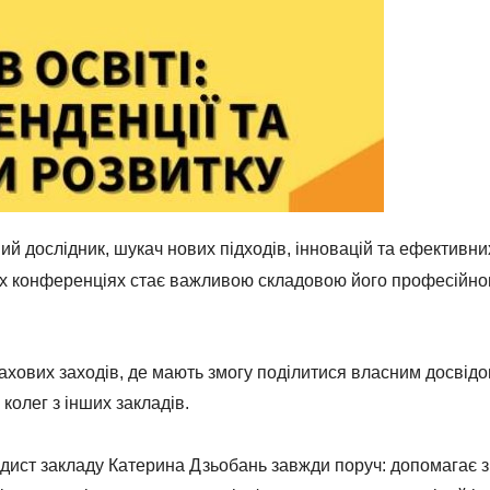
ий дослідник, шукач нових підходів, інновацій та ефективни
их конференціях стає важливою складовою його професійно
хових заходів, де мають змогу поділитися власним досвідо
колег з інших закладів.
дист закладу Катерина Дзьобань завжди поруч: допомагає з