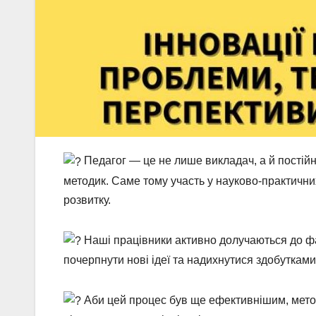
П
едагог — це не лише викладач, а й постійн
методик. Саме тому участь у науково-практичн
розвитку.
Наші працівники активно долучаються до фа
почерпнути нові ідеї та надихнутися здобутками 
Аби цей процес був ще ефективнішим, мето