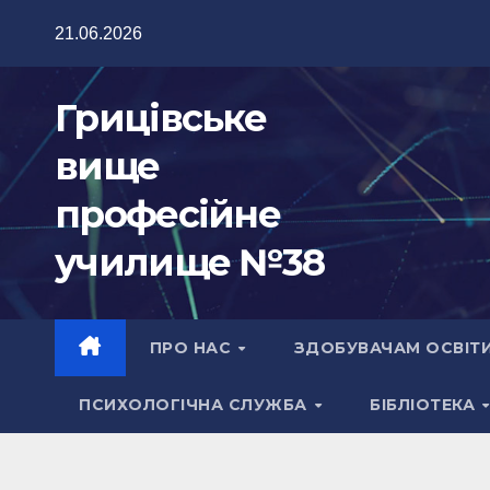
Перейти
21.06.2026
до
вмісту
Грицівське
вище
професійне
училище №38
ПРО НАС
ЗДОБУВАЧАМ ОСВІТ
ПСИХОЛОГІЧНА СЛУЖБА
БІБЛІОТЕКА