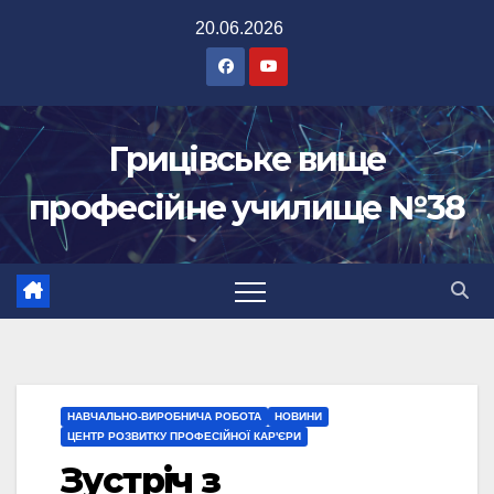
Перейти
20.06.2026
до
вмісту
Грицівське вище
професійне училище №38
НАВЧАЛЬНО-ВИРОБНИЧА РОБОТА
НОВИНИ
ЦЕНТР РОЗВИТКУ ПРОФЕСІЙНОЇ КАР'ЄРИ
Зустріч з