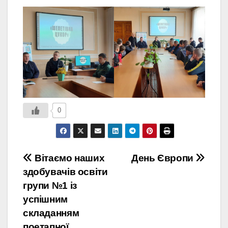
0
Навігація
Вітаємо наших
День Європи
здобувачів освіти
записів
групи №1 із
успішним
складанням
поетапної