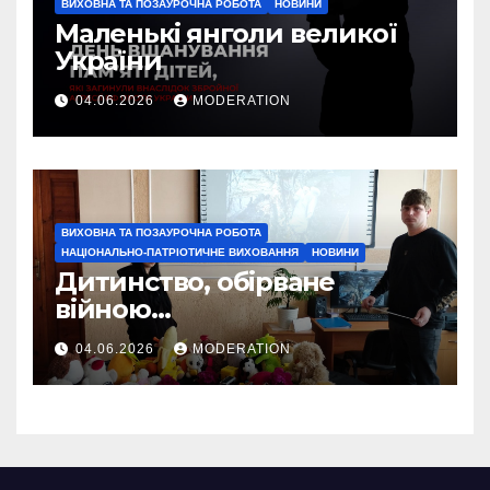
ВИХОВНА ТА ПОЗАУРОЧНА РОБОТА
НОВИНИ
Маленькі янголи великої
України
04.06.2026
MODERATION
ВИХОВНА ТА ПОЗАУРОЧНА РОБОТА
НАЦІОНАЛЬНО-ПАТРІОТИЧНЕ ВИХОВАННЯ
НОВИНИ
Дитинство, обірване
війною…
04.06.2026
MODERATION