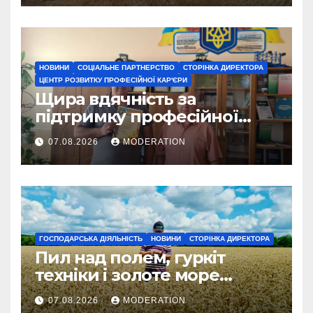
НОВИНИ
СОЦІАЛЬНЕ ПАРТНЕРСТВО
СТОРІНКА ДИРЕКТОРА
ЦЕНТР РОЗВИТКУ ПРОФЕСІЙНОЇ КАР'ЄРИ
Щира вдячність за
підтримку професійної
освіти
07.08.2026
MODERATION
ГОСПОДАРСЬКА ДІЯЛЬНІСТЬ
НОВИНИ
СТОРІНКА ДИРЕКТОРА
Пил над полем, гуркіт
техніки і золоте море
колосся — так виглядає
07.08.2026
MODERATION
справжнє українське літо