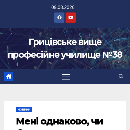
Перейти
09.08.2026
до
вмісту
Грицівське вище
професійне училище №38
НОВИНИ
Мені однаково, чи