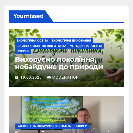
You missed
ЕКОЛОГІЧНА ОСВІТА
ЕКОЛОГІЧНЕ ВИХОВАННЯ
ЗАГАЛЬНООСВІТНЯ ПІДГОТОВКА
МЕТОДИЧНА РОБОТА
НОВИНИ
Виховуємо покоління,
небайдуже до природи
19.06.2026
MODERATION
ВИХОВНА ТА ПОЗАУРОЧНА РОБОТА
НОВИНИ