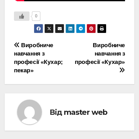
0
Навігація
Виробниче
Виробниче
навчання з
навчання з
записів
професії «Кухар;
професії «Кухар»
пекар»
Від
master web