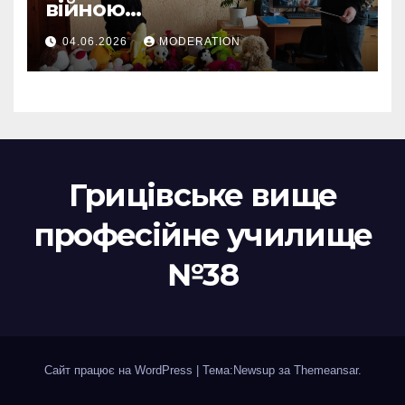
війною…
04.06.2026
MODERATION
Грицівське вище
професійне училище
№38
Сайт працює на WordPress
|
Тема:Newsup за
Themeansar
.