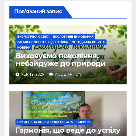
Пов’язаний запис
ЕКОЛОГІЧНА ОСВІТА
ЕКОЛОГІЧНЕ ВИХОВАННЯ
ЗАГАЛЬНООСВІТНЯ ПІДГОТОВКА
МЕТОДИЧНА РОБОТА
НОВИНИ
Виховуємо покоління,
небайдуже до природи
ЧЕР 19, 2026
MODERATION
ВИХОВНА ТА ПОЗАУРОЧНА РОБОТА
НОВИНИ
Гармонія, що веде до успіху