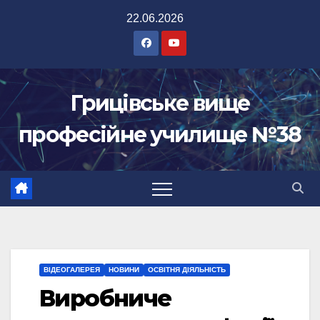
Перейти
22.06.2026
до
вмісту
Грицівське вище
професійне училище №38
ВІДЕОГАЛЕРЕЯ
НОВИНИ
ОСВІТНЯ ДІЯЛЬНІСТЬ
Виробниче