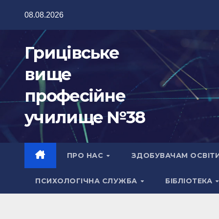
Перейти
08.08.2026
до
вмісту
Грицівське
вище
професійне
училище №38
ПРО НАС
ЗДОБУВАЧАМ ОСВІТ
ПСИХОЛОГІЧНА СЛУЖБА
БІБЛІОТЕКА