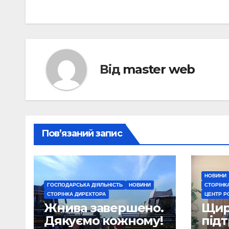
записів
Від
master web
Пов’язаний запис
НОВИНИ
ГОСПОДАРСЬКА ДІЯЛЬНІСТЬ
НОВИНИ
СТОРІНК
СТОРІНКА ДИРЕКТОРА
ЦЕНТР Р
Жнива завершено.
Щира
Дякуємо кожному!
під