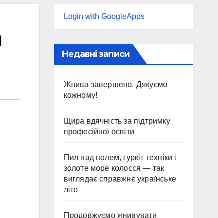
Login with GoogleApps
и
Недавні записи
Жнива завершено. Дякуємо
кожному!
Щира вдячність за підтримку
професійної освіти
Пил над полем, гуркіт техніки і
золоте море колосся — так
виглядає справжнє українське
літо
Продовжуємо жнивувати