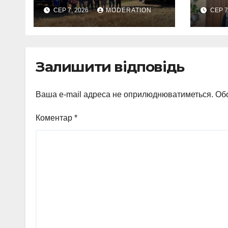
проф
СЕР 7, 2026
MODERATION
СЕР 7
Залишити відповідь
Ваша e-mail адреса не оприлюднюватиметься.
Обо
Коментар
*