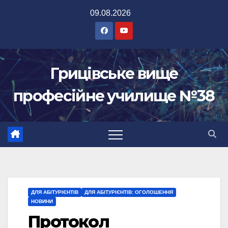
Перейти
09.08.2026
до
вмісту
Грицівське вище
професійне училище №38
ДЛЯ АБІТУРІЄНТІВ
ДЛЯ АБІТУРІЄНТІВ: ОГОЛОШЕННЯ
НОВИНИ
Протокол