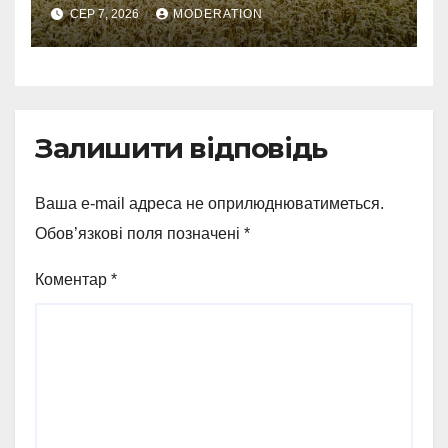
колосся — так виглядає
СЕР 7, 2026
MODERATION
справжнє українське літо
Залишити відповідь
Ваша e-mail адреса не оприлюднюватиметься.
Обов’язкові поля позначені
*
Коментар
*