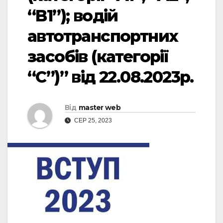
“B1”); водій
автотранспортних
засобів (категорії
“С”)” від 22.08.2023р.
Від
master web
СЕР 25, 2023