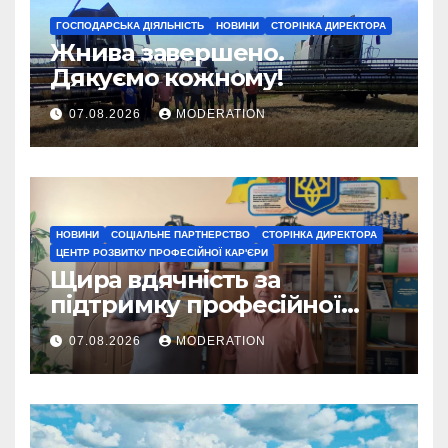
ГОСПОДАРСЬКА ДІЯЛЬНІСТЬ
НОВИНИ
СТОРІНКА ДИРЕКТОРА
Жнива завершено.
Дякуємо кожному!
07.08.2026
MODERATION
НОВИНИ
СОЦІАЛЬНЕ ПАРТНЕРСТВО
СТОРІНКА ДИРЕКТОРА
ЦЕНТР РОЗВИТКУ ПРОФЕСІЙНОЇ КАР'ЄРИ
Щира вдячність за
підтримку професійної
освіти
07.08.2026
MODERATION