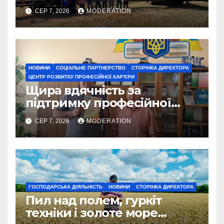
СЕР 7, 2026
MODERATION
НОВИНИ
СОЦІАЛЬНЕ ПАРТНЕРСТВО
СТОРІНКА ДИРЕКТОРА
ЦЕНТР РОЗВИТКУ ПРОФЕСІЙНОЇ КАР'ЄРИ
Щира вдячність за
підтримку професійної
освіти
СЕР 7, 2026
MODERATION
ГОСПОДАРСЬКА ДІЯЛЬНІСТЬ
НОВИНИ
СТОРІНКА ДИРЕКТОРА
Пил над полем, гуркіт
техніки і золоте море