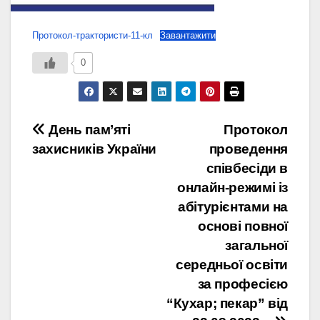
Протокол-трактористи-11-кл
Завантажити
0
Навігація
День пам’яті
Протокол
захисників України
проведення
записів
співбесіди в
онлайн-режимі із
абітурієнтами на
основі повної
загальної
середньої освіти
за професією
“Кухар; пекар” від