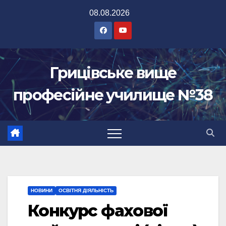
Перейти
08.08.2026
до
вмісту
Грицівське вище
професійне училище №38
НОВИНИ
ОСВІТНЯ ДІЯЛЬНІСТЬ
Конкурс фахової