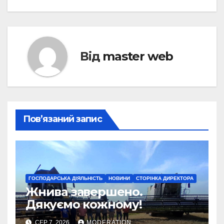
Від
master web
Пов’язаний запис
ГОСПОДАРСЬКА ДІЯЛЬНІСТЬ
НОВИНИ
СТОРІНКА ДИРЕКТОРА
Жнива завершено.
Дякуємо кожному!
СЕР 7, 2026
MODERATION