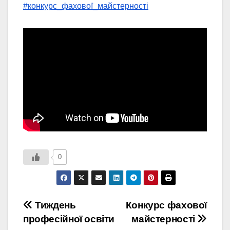
#конкурс_фахової_майстерності
0
Навігація
Тиждень
Конкурс фахової
професійної освіти
майстерності
записів