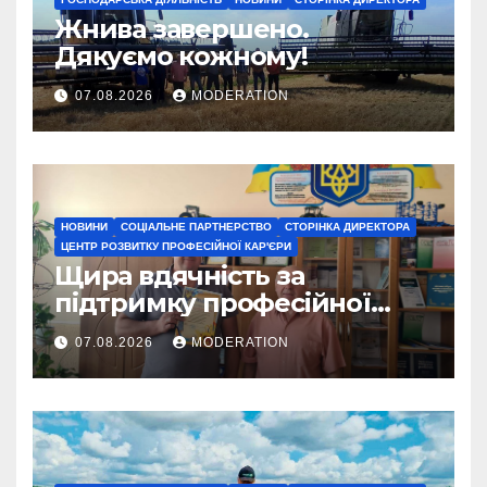
Жнива завершено.
Дякуємо кожному!
07.08.2026
MODERATION
НОВИНИ
СОЦІАЛЬНЕ ПАРТНЕРСТВО
СТОРІНКА ДИРЕКТОРА
ЦЕНТР РОЗВИТКУ ПРОФЕСІЙНОЇ КАР'ЄРИ
Щира вдячність за
підтримку професійної
освіти
07.08.2026
MODERATION