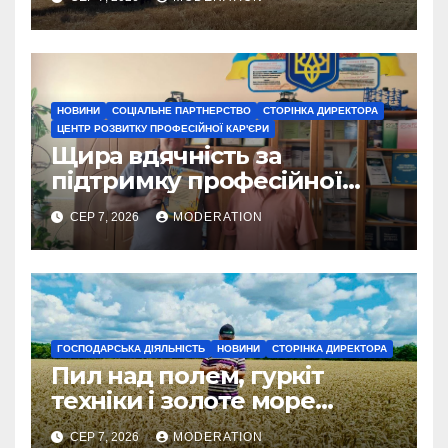
НОВИНИ
СОЦІАЛЬНЕ ПАРТНЕРСТВО
СТОРІНКА ДИРЕКТОРА
ЦЕНТР РОЗВИТКУ ПРОФЕСІЙНОЇ КАР'ЄРИ
Щира вдячність за
підтримку професійної
освіти
СЕР 7, 2026
MODERATION
ГОСПОДАРСЬКА ДІЯЛЬНІСТЬ
НОВИНИ
СТОРІНКА ДИРЕКТОРА
Пил над полем, гуркіт
техніки і золоте море
колосся — так виглядає
СЕР 7, 2026
MODERATION