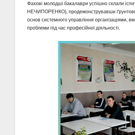
Фахові молодші бакалаври успішно склали іспит
НЕЧИПОРЕНКО), продемонструвавши ґрунтовні зн
основ системного управління організаціями, вмі
проблеми під час професійної діяльності.