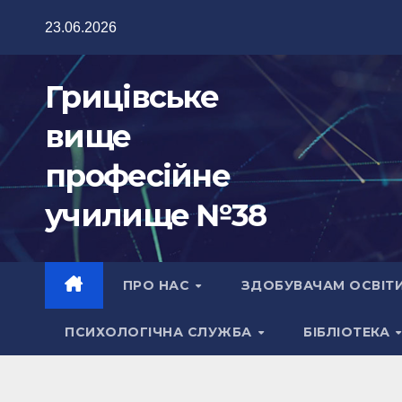
Перейти
23.06.2026
до
вмісту
Грицівське
вище
професійне
училище №38
ПРО НАС
ЗДОБУВАЧАМ ОСВІТ
ПСИХОЛОГІЧНА СЛУЖБА
БІБЛІОТЕКА