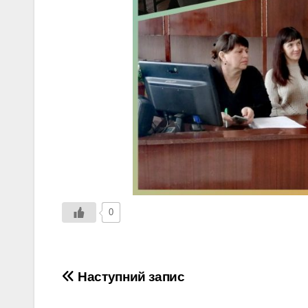
0
Навігація
Наступний запис